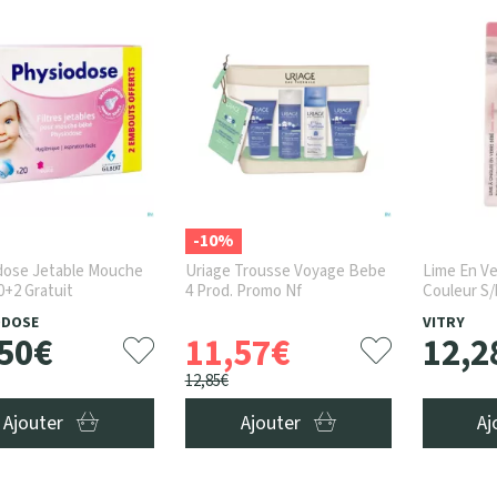
-10%
dose Jetable Mouche
Uriage Trousse Voyage Bebe
Lime En V
+2 Gratuit
4 Prod. Promo Nf
Couleur S/
ODOSE
VITRY
50
€
11
,
57
€
12
,
2
12
,
85
€
Ajouter
Ajouter
Aj