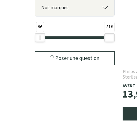
Nos marques
9€
31€
Poser une question
Philips
Sterili
SCF297
AVENT
13
,