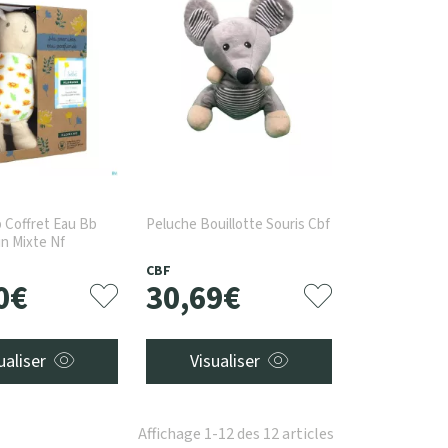
 Coffret Eau Bb
Peluche Bouillotte Souris Cbf
in Mixte Nf
CBF
0
€
30
,
69
€
ualiser
Visualiser
Affichage 1-12 des 12 articles