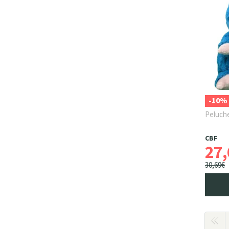
-10%
Peluche
CBF
27
,
30
,
69
€