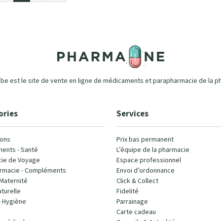
e est le site de vente en ligne de médicaments et parapharmacie de la p
ories
Services
ons
Prix bas permanent
ents - Santé
L’équipe de la pharmacie
ie de Voyage
Espace professionnel
rmacie - Compléments
Envoi d’ordonnance
Maternité
Click & Collect
turelle
Fidelité
- Hygiène
Parrainage
Carte cadeau