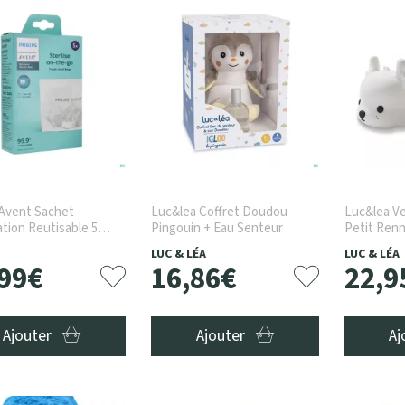
 Avent Sachet
Luc&lea Coffret Doudou
Luc&lea Ve
sation Reutisable 5
Pingouin + Eau Senteur
Petit Renn
/05
LUC & LÉA
LUC & LÉA
99
€
16
,
86
€
22
,
9
Ajouter
Ajouter
Aj