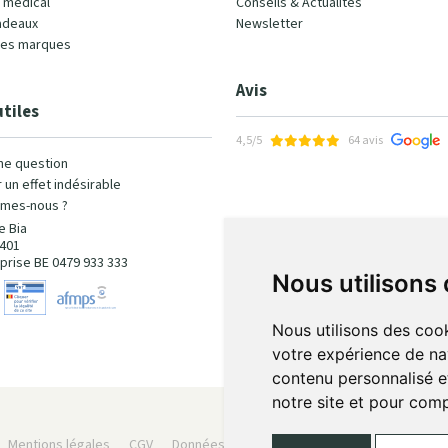
l médical
Conseils & Actualités
adeaux
Newsletter
les marques
Avis
utiles
4,5/5
64 avis
ne question
 un effet indésirable
mes-nous ?
e Bia
401
prise BE 0479 933 333
Nous utilisons
Nous utilisons des cook
votre expérience de na
contenu personnalisé et
notre site et pour com
Mentions légales
CGV
Données personnelles
Cookies
Préféren