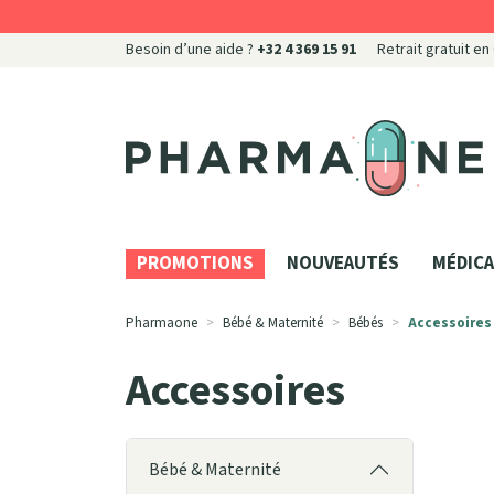
Besoin d’une aide ?
+32 4 369 15 91
Retrait gratuit en
Pharmaone Votre pharmacie en ligne à votre servi
PROMOTIONS
NOUVEAUTÉS
MÉDICA
Pharmaone
Bébé & Maternité
Bébés
Accessoires
Accessoires
Bébé & Maternité