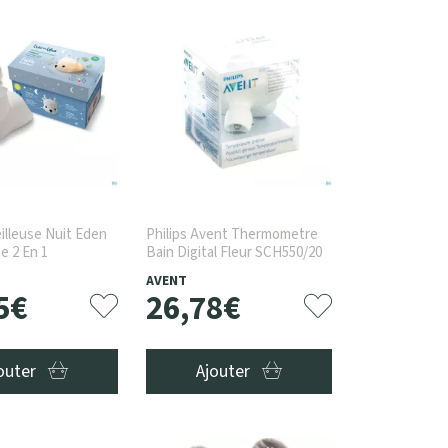
illeuse Nuit Eden
Philips Avent Thermometre
e 2 En 1
Bain Digital Fleur SCH550/20
AVENT
5
€
26
,
78
€
outer
Ajouter