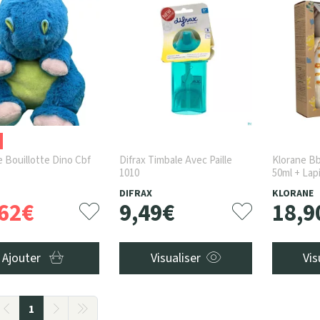
 Bouillotte Dino Cbf
Difrax Timbale Avec Paille
Klorane Bb
1010
50ml + Lap
DIFRAX
KLORANE
62
€
9
,
49
€
18
,
9
Ajouter
Visualiser
Vis
1