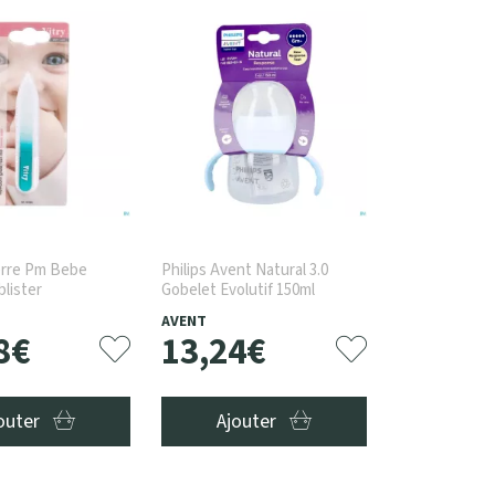
erre Pm Bebe
Philips Avent Natural 3.0
blister
Gobelet Evolutif 150ml
AVENT
8
€
13
,
24
€
outer
Ajouter