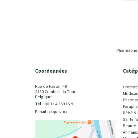
Pharmaone.b
Coordonnées
Catég
Rue de Fairon, 49
Promoti
4180 Comblain-la-Tour
Médicam
Belgique
Pharmac
Tél. : 00 32 4 369 15 91
Parapha
E-mail :
cliquez-ici
Bébé & 
Santé na
Beauté 
Animaux