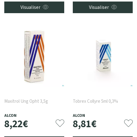
Visualiser
Visualiser
Maxitrol Ung Opht 3,5g
Tobrex Collyre 5ml 0,3%
ALCON
ALCON
8
,
22
€
8
,
81
€