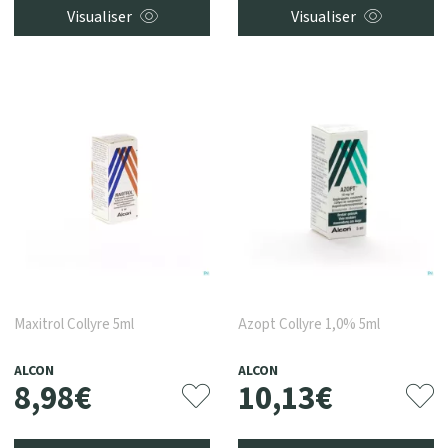
Visualiser
Visualiser
Maxitrol Collyre 5ml
Azopt Collyre 1,0% 5ml
ALCON
ALCON
8
,
98
€
10
,
13
€