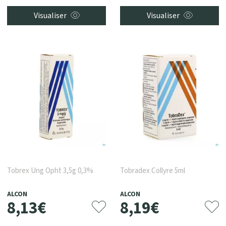
Visualiser
Visualiser
Tobrex Ung Opht 3,5g 0,3%
Tobradex Collyre 5ml
ALCON
ALCON
8
,
13
€
8
,
19
€