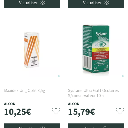
Visualiser
Visualiser
Maxidex Ung Opht 3,5g
Systane Ultra Gutt Oculaires
S/conservateur 10ml
ALCON
ALCON
10
,
25
€
15
,
79
€