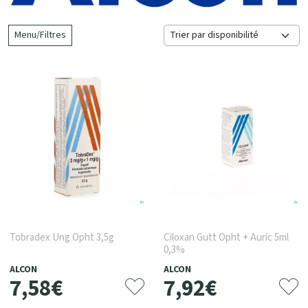
Menu/Filtres
Tobradex Ung Opht 3,5g
Ciloxan Gutt Opht + Auric 5ml
0,3%
ALCON
ALCON
7
,
58
€
7
,
92
€