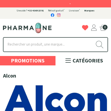
-
*
*
Une aide ?
+32 4 369 15 91
Retrait gratuit
Livraison
Marques
0
Pharmaone Votre pharmacie en ligne à votre service
PROMOTIONS
CATÉGORIES
Alcon