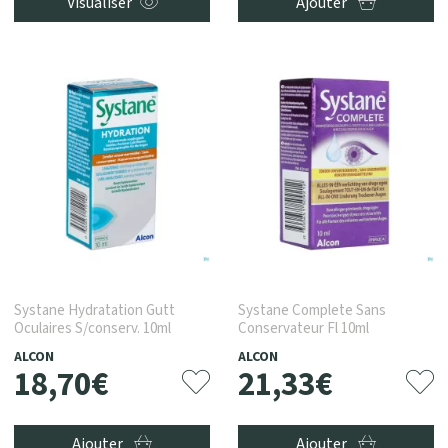
Visualiser
Ajouter
Systane Hydratation Gutt
Systane Complete Sans
Oculaires S/conserv. 10ml
Conservateur Fl 10ml
ALCON
ALCON
18
,
70
€
21
,
33
€
Ajouter
Ajouter