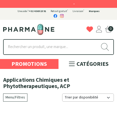
-
*
*
Une aide ?
+32 4 369 15 91
Retrait gratuit
Livraison
Marques
0
Pharmaone Votre pharmacie en ligne à votre service
PROMOTIONS
CATÉGORIES
Applications Chimiques et
Phytotherapeutiques, ACP
Menu/Filtres