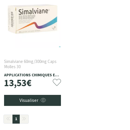
Simalviane 60mg/300mg Caps
Molles 30
APPLICATIONS CHIMIQUES ET PHYTOTHERAPEUTIQUES, ACP
13
,
53
€
Visualiser
1