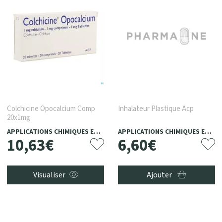
Colchicine Opocalcium Comp
Inhalateur Plastique Acp
20x1mg
APPLICATIONS CHIMIQUES ET PHYTOTHERAPEUTIQUES, ACP
APPLICATIONS CHIMIQUES ET PHYTOTHERAPEUTIQUES, ACP
10
,
63
€
6
,
60
€
Visualiser
Ajouter