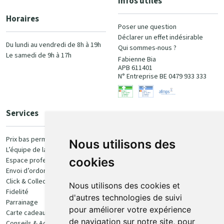
Infos utiles
Horaires
Poser une question
Déclarer un effet indésirable
Du lundi au vendredi de 8h à 19h
Qui sommes-nous ?
Le samedi de 9h à 17h
Fabienne Bia
APB 611401
N° Entreprise BE 0479 933 333
Services
Paiement
Prix bas permanent
Nous utilisons des
L’équipe de la pharmacie
100% sécurisé
cookies
Espace professionnel
Envoi d’ordonnance
Click & Collect
Nous utilisons des cookies et
Fidelité
d'autres technologies de suivi
Parrainage
pour améliorer votre expérience
Carte cadeau
Retrait et livraison
de navigation sur notre site, pour
Conseils & Actualités