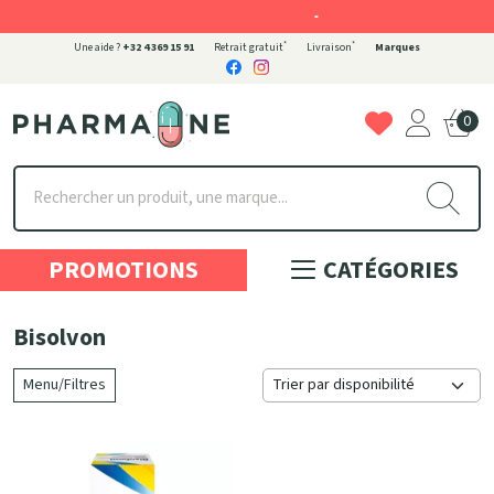
-
*
*
Une aide ?
+32 4 369 15 91
Retrait gratuit
Livraison
Marques
0
Pharmaone Votre pharmacie en ligne à votre service
PROMOTIONS
CATÉGORIES
Bisolvon
Menu/Filtres