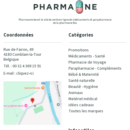
Pharmaone.be est le site de vente en ligne de médicaments et parapharmacie
de la pharmacie Bia
Coordonnées
Catégories
Rue de Fairon, 49
Promotions
4180 Comblain-la-Tour
Médicaments - Santé
Belgique
Pharmacie de Voyage
Tél. : 00 32 4 369 15 91
Parapharmacie - Compléments
E-mail :
cliquez-ici
Bébé & Maternité
Santé naturelle
Beauté - Hygiène
Animaux
Matériel médical
idées cadeaux
Toutes les marques