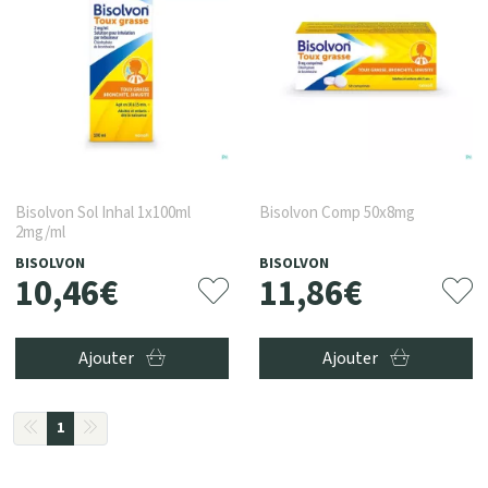
Bisolvon Sol Inhal 1x100ml
Bisolvon Comp 50x8mg
2mg/ml
BISOLVON
BISOLVON
10
,
46
€
11
,
86
€
Ajouter
Ajouter
1