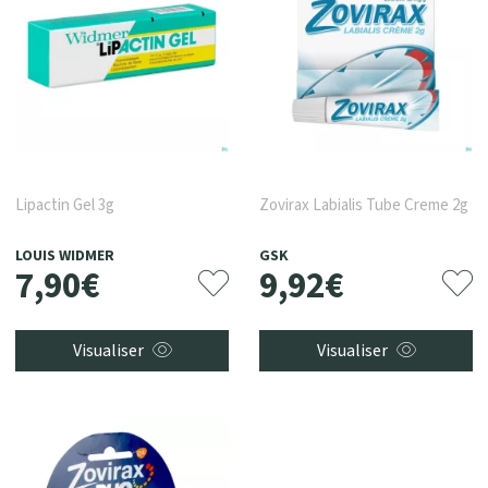
Lipactin Gel 3g
Zovirax Labialis Tube Creme 2g
LOUIS WIDMER
GSK
7
,
90
€
9
,
92
€
Visualiser
Visualiser