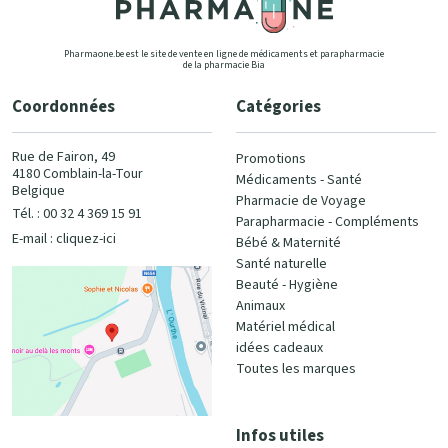
Pharmaone.be est le site de vente en ligne de médicaments et parapharmacie
de la pharmacie Bia
Coordonnées
Catégories
Rue de Fairon, 49
Promotions
4180 Comblain-la-Tour
Médicaments - Santé
Belgique
Pharmacie de Voyage
Tél. : 00 32 4 369 15 91
Parapharmacie - Compléments
E-mail :
cliquez-ici
Bébé & Maternité
Santé naturelle
Beauté - Hygiène
Animaux
Matériel médical
idées cadeaux
Toutes les marques
Infos utiles