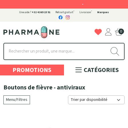
-
*
*
Une aide ?
+32 4 369 15 91
Retrait gratuit
Livraison
Marques
0
Pharmaone Votre pharmacie en ligne à votre service
PROMOTIONS
CATÉGORIES
Boutons de fièvre - antiviraux
Menu/Filtres