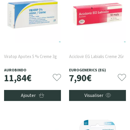
Viratop Apotex 5 % Creme 3g
Aciclovir EG Labialis Creme 2Gr
AUROBINDO
EUROGENERICS (EG)
11
,
84
€
7
,
90
€
Ajouter
Visualiser