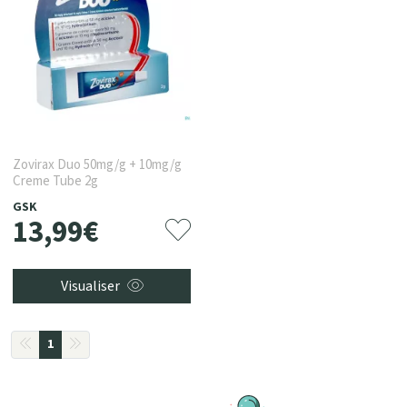
Zovirax Duo 50mg/g + 10mg/g
Creme Tube 2g
GSK
13
,
99
€
Visualiser
1