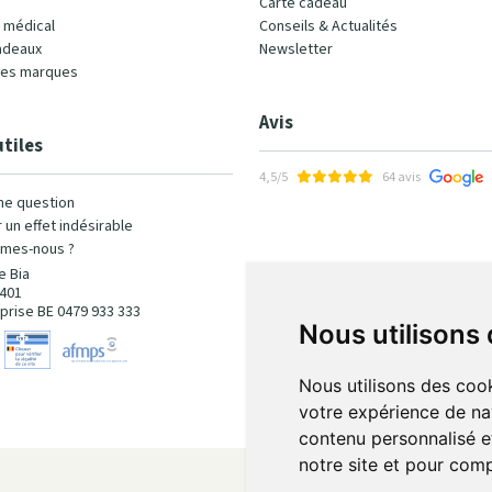
Carte cadeau
l médical
Conseils & Actualités
adeaux
Newsletter
les marques
Avis
utiles
4,5/5
64 avis
ne question
 un effet indésirable
mes-nous ?
e Bia
401
prise BE 0479 933 333
Nous utilisons
Nous utilisons des cook
votre expérience de na
contenu personnalisé et
notre site et pour com