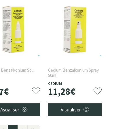
 Benzalkonium Sol.
Cedium Benzalkonium Spray
50ml
M
CEDIUM
7
€
11
,
28
€
Visualiser
Visualiser