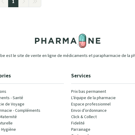
1
e est le site de vente en ligne de médicaments et parapharmacie de la p
ories
Services
ons
Prix bas permanent
ents - Santé
L’équipe de la pharmacie
ie de Voyage
Espace professionnel
rmacie - Compléments
Envoi d’ordonnance
Maternité
Click & Collect
turelle
Fidelité
- Hygiène
Parrainage