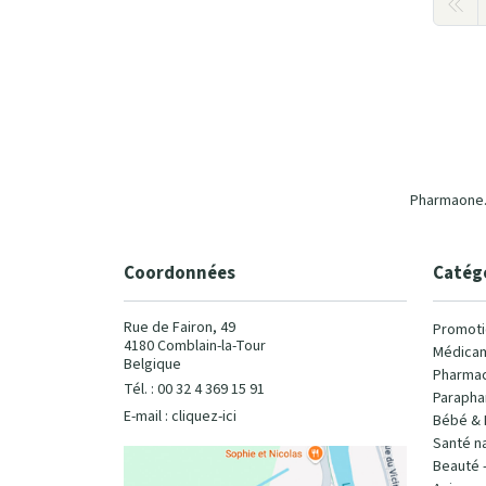
Pharmaone.b
Coordonnées
Catég
Rue de Fairon, 49
Promoti
4180 Comblain-la-Tour
Médicam
Belgique
Pharmac
Tél. : 00 32 4 369 15 91
Parapha
E-mail :
cliquez-ici
Bébé & 
Santé na
Beauté 