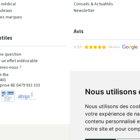
l médical
Conseils & Actualités
adeaux
Newsletter
les marques
Avis
utiles
4,5/5
64 avis
ne question
 un effet indésirable
mes-nous ?
e Bia
401
prise BE 0479 933 333
Nous utilisons
Nous utilisons des cook
votre expérience de na
contenu personnalisé et
notre site et pour com