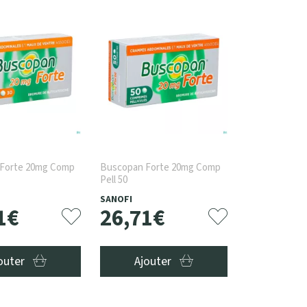
Forte 20mg Comp
Buscopan Forte 20mg Comp
Pell 50
SANOFI
1
€
26
,
71
€
outer
Ajouter