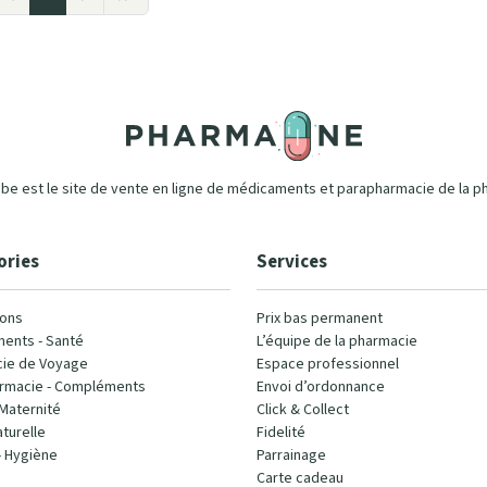
e est le site de vente en ligne de médicaments et parapharmacie de la p
ories
Services
ons
Prix bas permanent
ents - Santé
L’équipe de la pharmacie
ie de Voyage
Espace professionnel
rmacie - Compléments
Envoi d’ordonnance
Maternité
Click & Collect
turelle
Fidelité
- Hygiène
Parrainage
Carte cadeau