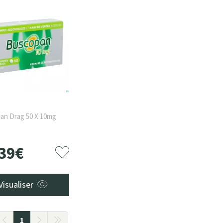
an Drag 50 X 10mg
39
€
Visualiser
1