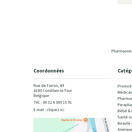
Pharmaone.b
Coordonnées
Catég
Rue de Fairon, 49
Promoti
4180 Comblain-la-Tour
Médicam
Belgique
Pharmac
Tél. : 00 32 4 369 15 91
Parapha
E-mail :
cliquez-ici
Bébé & 
Santé na
Beauté 
Animaux