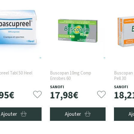
reel Tabl 50 Heel
Buscopan 10mg Comp
Buscopan 
Enrobes 60
Pell 30
SANOFI
SANOFI
95
€
17
,
98
€
18
,
2
Ajouter
Ajouter
Aj