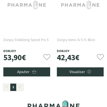
Donjoy Stabilizing Speed Pro S
Donjoy Immo 3v S H. 40cm
DONJOY
DONJOY
53
,
90
€
42
,
43
€
Ajouter
Visualiser
1