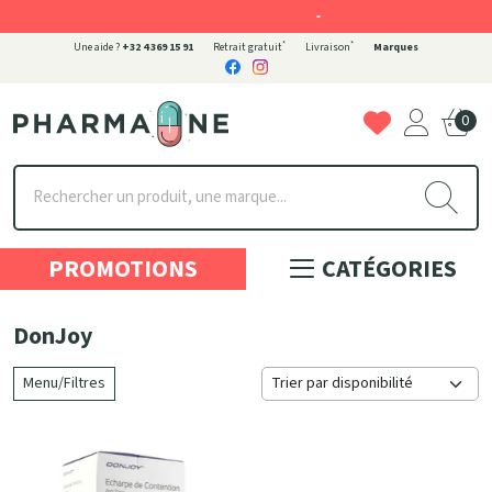
-
*
*
Une aide ?
+32 4 369 15 91
Retrait gratuit
Livraison
Marques
0
Pharmaone Votre pharmacie en ligne à votre service
PROMOTIONS
CATÉGORIES
DonJoy
Menu/Filtres