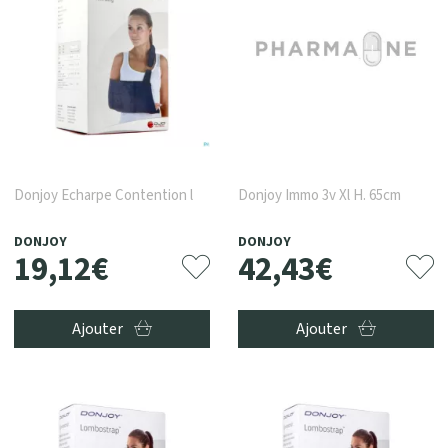
Donjoy Echarpe Contention l
Donjoy Immo 3v Xl H. 65cm
DONJOY
DONJOY
19
,
12
€
42
,
43
€
Ajouter
Ajouter