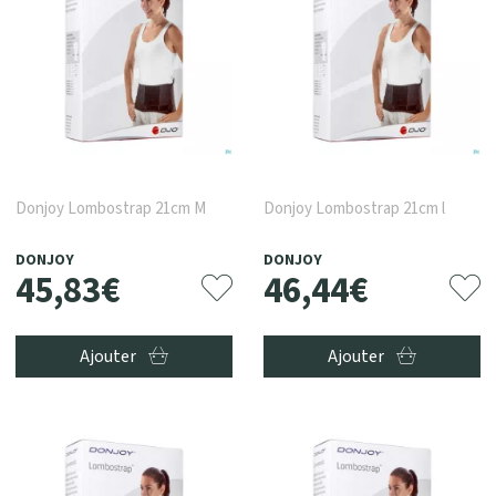
Donjoy Lombostrap 21cm M
Donjoy Lombostrap 21cm l
DONJOY
DONJOY
45
,
83
€
46
,
44
€
Ajouter
Ajouter