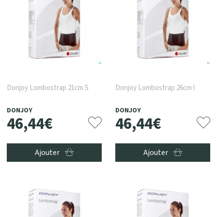
Donjoy Lombostrap 21cm S
Donjoy Lombostrap 26cm l
DONJOY
DONJOY
46
,
44
€
46
,
44
€
Ajouter
Ajouter