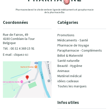
Pharmaone.be est le site de vente en ligne de médicaments et parapharmacie
de la pharmacie Bia
Coordonnées
Catégories
Rue de Fairon, 49
Promotions
4180 Comblain-la-Tour
Médicaments - Santé
Belgique
Pharmacie de Voyage
Tél. : 00 32 4 369 15 91
Parapharmacie - Compléments
E-mail :
cliquez-ici
Bébé & Maternité
Santé naturelle
Beauté - Hygiène
Animaux
Matériel médical
idées cadeaux
Toutes les marques
Infos utiles