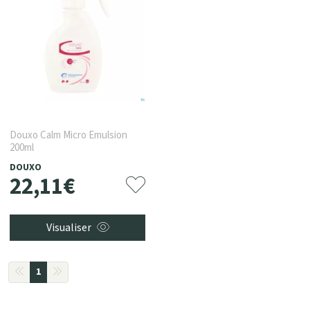
Douxo Calm Micro Emulsion
200ml
DOUXO
22
,
11
€
Visualiser
1