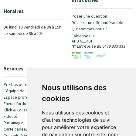
Infos utiles
Horaires
Poser une question
Déclarer un effet indésirable
Du lundi au vendredi de 8h à 19h
Qui sommes-nous ?
Le samedi de 9h à 17h
Fabienne Bia
APB 611401
N° Entreprise BE 0479 933 333
Services
Paiement
Prix bas permanent
Nous utilisons des
L’équipe de la pharmacie
100% sécurisé
cookies
Espace professionnel
Envoi d’ordonnance
Click & Collect
Nous utilisons des cookies et
Fidelité
d'autres technologies de suivi
Parrainage
pour améliorer votre expérience
Carte cadeau
Retrait et livraison
de navigation sur notre site, pour
Conseils & Actualités