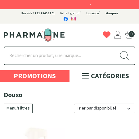
-
*
*
Une aide ?
+32 4 369 15 91
Retrait gratuit
Livraison
Marques
0
Pharmaone Votre pharmacie en ligne à votre service
PROMOTIONS
CATÉGORIES
Douxo
Menu/Filtres