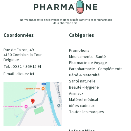
Pharmaone.be est le site de vente en ligne de médicaments et parapharmacie
de la pharmacie Bia
Coordonnées
Catégories
Rue de Fairon, 49
Promotions
4180 Comblain-la-Tour
Médicaments - Santé
Belgique
Pharmacie de Voyage
Tél. : 00 32 4 369 15 91
Parapharmacie - Compléments
E-mail :
cliquez-ici
Bébé & Maternité
Santé naturelle
Beauté - Hygiène
Animaux
Matériel médical
idées cadeaux
Toutes les marques