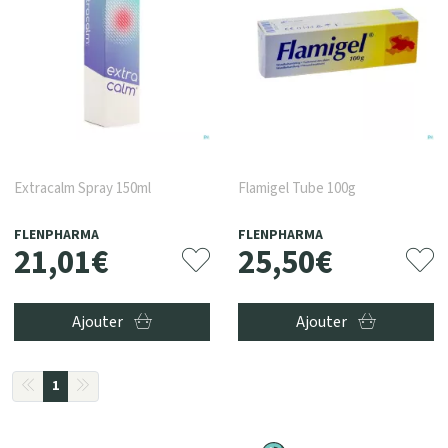
Extracalm Spray 150ml
Flamigel Tube 100g
FLENPHARMA
FLENPHARMA
21
,
01
€
25
,
50
€
Ajouter
Ajouter
1