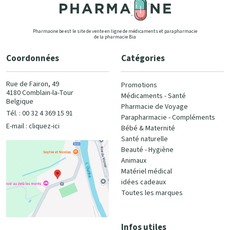
Pharmaone.be est le site de vente en ligne de médicaments et parapharmacie
de la pharmacie Bia
Coordonnées
Catégories
Rue de Fairon, 49
Promotions
4180 Comblain-la-Tour
Médicaments - Santé
Belgique
Pharmacie de Voyage
Tél. : 00 32 4 369 15 91
Parapharmacie - Compléments
E-mail :
cliquez-ici
Bébé & Maternité
Santé naturelle
Beauté - Hygiène
Animaux
Matériel médical
idées cadeaux
Toutes les marques
Infos utiles