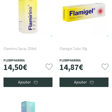
Flamirins Spray 250ml
Flamigel Tube 50g
FLENPHARMA
FLENPHARMA
14
,
50
€
14
,
87
€
Ajouter
Ajouter