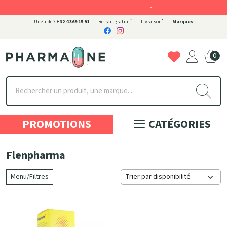
-
*
*
Une aide ?
+32 4 369 15 91
Retrait gratuit
Livraison
Marques
0
Pharmaone Votre pharmacie en ligne à votre service
PROMOTIONS
CATÉGORIES
Flenpharma
Menu/Filtres