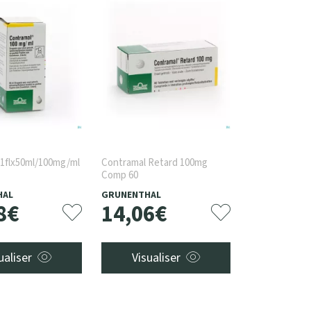
1flx50ml/100mg/ml
Contramal Retard 100mg
Comp 60
HAL
GRUNENTHAL
8
€
14
,
06
€
ualiser
Visualiser