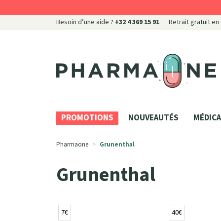
Besoin d’une aide ?
+32 4 369 15 91
Retrait gratuit en
Pharmaone Votre pharmacie en ligne à votre servi
PROMOTIONS
NOUVEAUTÉS
MÉDICA
Pharmaone
Grunenthal
Grunenthal
7€
40€