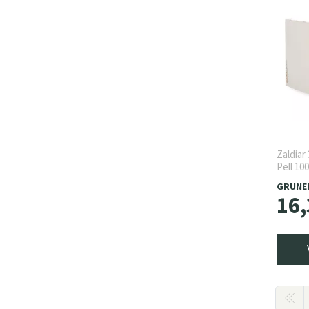
Zaldiar
Pell 100
GRUNE
16
,