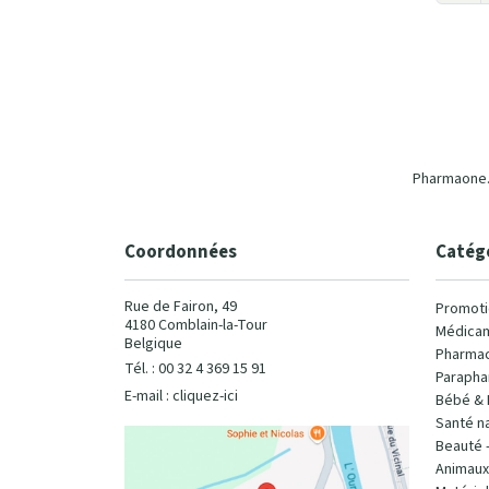
Pharmaone.b
Coordonnées
Catég
Rue de Fairon, 49
Promoti
4180 Comblain-la-Tour
Médicam
Belgique
Pharmac
Tél. : 00 32 4 369 15 91
Parapha
E-mail :
cliquez-ici
Bébé & 
Santé na
Beauté 
Animaux