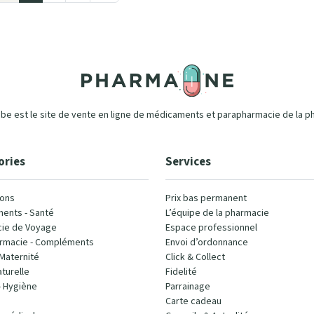
e est le site de vente en ligne de médicaments et parapharmacie de la p
ories
Services
ons
Prix bas permanent
ents - Santé
L’équipe de la pharmacie
ie de Voyage
Espace professionnel
rmacie - Compléments
Envoi d’ordonnance
Maternité
Click & Collect
turelle
Fidelité
- Hygiène
Parrainage
Carte cadeau