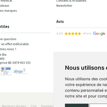
l médical
Conseils & Actualités
adeaux
Newsletter
les marques
Avis
utiles
4,5/5
64 avis
ne question
 un effet indésirable
mes-nous ?
e Bia
401
prise BE 0479 933 333
Nous utilisons
Nous utilisons des cook
votre expérience de na
contenu personnalisé et
notre site et pour com
Mentions légales
CGV
Données personnelles
Cookies
Préféren