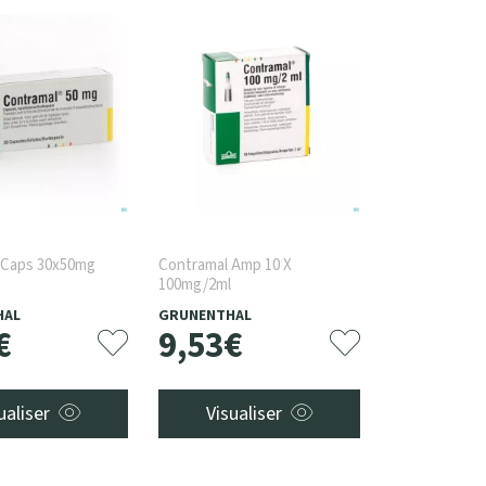
 Caps 30x50mg
Contramal Amp 10 X
100mg/2ml
HAL
GRUNENTHAL
€
9
,
53
€
ualiser
Visualiser