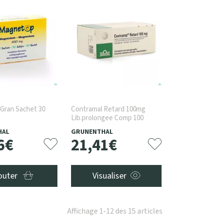
Gran Sachet 30
Contramal Retard 100mg
Lib.prolongee Comp 100
HAL
GRUNENTHAL
6
€
21
,
41
€
outer
Visualiser
Affichage 1-12 des 15 articles