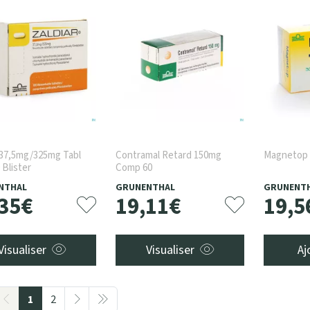
 37,5mg/325mg Tabl
Contramal Retard 150mg
Magnetop 
 Blister
Comp 60
NTHAL
GRUNENTHAL
GRUNENT
35
€
19
,
11
€
19
,
5
Visualiser
Visualiser
Aj
1
2