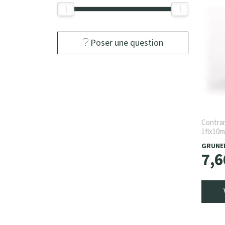
Poser une question
Contra
1flx10
GRUNE
7
,
6