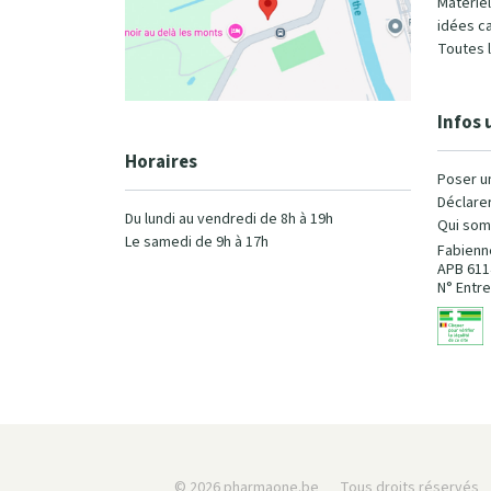
Matérie
idées c
Toutes 
Infos 
Horaires
Poser u
Déclarer
Du lundi au vendredi de 8h à 19h
Qui som
Le samedi de 9h à 17h
Fabienn
APB 611
N° Entre
© 2026 pharmaone.be
Tous droits réservés