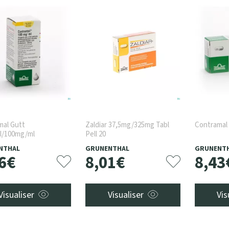
mal Gutt
Zaldiar 37,5mg/325mg Tabl
Contramal
ml/100mg/ml
Pell 20
NTHAL
GRUNENTHAL
GRUNENT
6
€
8
,
01
€
8
,
43
Visualiser
Visualiser
Vis