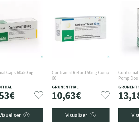
mal Caps 60x50mg
Contramal Retard 50mg Comp
Contramal 
60
Pomp Dos
NTHAL
GRUNENTHAL
GRUNENT
53
€
10
,
63
€
13
,
1
Visualiser
Visualiser
Vis