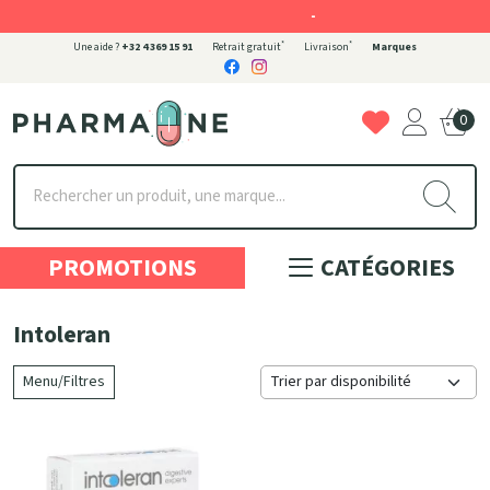
-
*
*
Une aide ?
+32 4 369 15 91
Retrait gratuit
Livraison
Marques
0
Pharmaone Votre pharmacie en ligne à votre service
PROMOTIONS
CATÉGORIES
Intoleran
Menu/Filtres