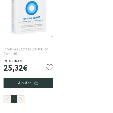
Intoleran Lactase 20 000 Fcc
Comp 50
INTOLERAN
25
,
32
€
Ajouter
1