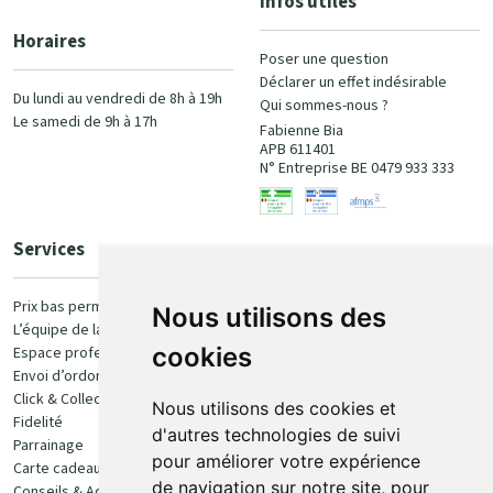
Infos utiles
Horaires
Poser une question
Déclarer un effet indésirable
Du lundi au vendredi de 8h à 19h
Qui sommes-nous ?
Le samedi de 9h à 17h
Fabienne Bia
APB 611401
N° Entreprise BE 0479 933 333
Services
Paiement
Prix bas permanent
Nous utilisons des
L’équipe de la pharmacie
100% sécurisé
cookies
Espace professionnel
Envoi d’ordonnance
Click & Collect
Nous utilisons des cookies et
Fidelité
d'autres technologies de suivi
Parrainage
pour améliorer votre expérience
Carte cadeau
Retrait et livraison
de navigation sur notre site, pour
Conseils & Actualités