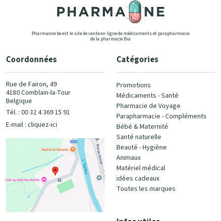
Pharmaone.be est le site de vente en ligne de médicaments et parapharmacie
de la pharmacie Bia
Coordonnées
Catégories
Rue de Fairon, 49
Promotions
4180 Comblain-la-Tour
Médicaments - Santé
Belgique
Pharmacie de Voyage
Tél. : 00 32 4 369 15 91
Parapharmacie - Compléments
E-mail :
cliquez-ici
Bébé & Maternité
Santé naturelle
Beauté - Hygiène
Animaux
Matériel médical
idées cadeaux
Toutes les marques