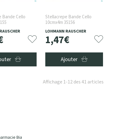
e Bande Cello
Stellacrepe Bande Cello
155
10cmx4m 35156
RAUSCHER
LOHMANN RAUSCHER
€
1
,
47
€
outer
Ajouter
Affichage 1-12 des 41 articles
harmacie Bia