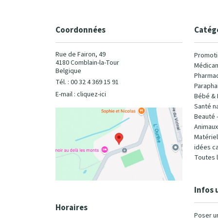
Coordonnées
Catég
Rue de Fairon, 49
Promoti
4180 Comblain-la-Tour
Médicam
Belgique
Pharmac
Tél. : 00 32 4 369 15 91
Parapha
E-mail :
cliquez-ici
Bébé & 
Santé na
Beauté 
Animaux
Matérie
idées c
Toutes 
Infos 
Horaires
Poser u