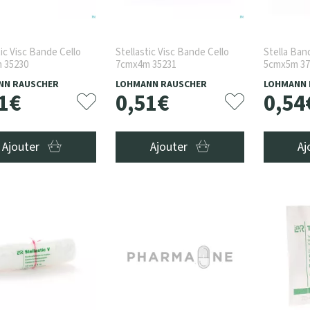
tic Visc Bande Cello
Stellastic Visc Bande Cello
Stella Ban
 35230
7cmx4m 35231
5cmx5m 37
NN RAUSCHER
LOHMANN RAUSCHER
LOHMANN 
1
€
0
,
51
€
0
,
54
Ajouter
Ajouter
Aj