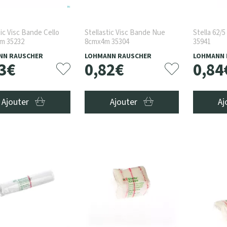
tic Visc Bande Cello
Stellastic Visc Bande Nue
Stella 62/
m 35232
8cmx4m 35304
35941
NN RAUSCHER
LOHMANN RAUSCHER
LOHMANN 
3
€
0
,
82
€
0
,
84
Ajouter
Ajouter
Aj