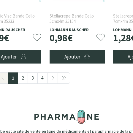
tic Visc Bande Cello
Stellacrepe Bande Cello
Stellacrep
m 35233
5cmx4m 35154
7cmx4m 35
NN RAUSCHER
LOHMANN RAUSCHER
LOHMANN 
9
€
0
,
98
€
1
,
28
Ajouter
Ajouter
Aj
1
2
3
4
e est le site de vente en ligne de médicaments et parapharmacie de la p