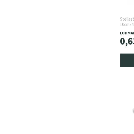
Stellas
10cmx4
LOHMA
0
,
6