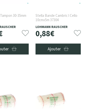
5 Tampon 30-35mm
Stella Bande Cambric l Cello
10cmx5m 37304
RAUSCHER
LOHMANN RAUSCHER
€
0
,
88
€
outer
Ajouter