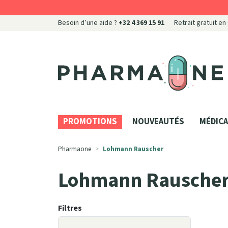
Besoin d’une aide ?
+32 4 369 15 91
Retrait gratuit en
Pharmaone Votre pharmacie en ligne à votre servi
PROMOTIONS
NOUVEAUTÉS
MÉDICA
Pharmaone
Lohmann Rauscher
Lohmann Rausche
Filtres