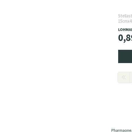
Stellas
15cmx4
LOHMA
0
,
8
Pharmaone.b