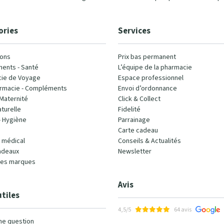
ories
Services
ons
Prix bas permanent
ents - Santé
L’équipe de la pharmacie
ie de Voyage
Espace professionnel
rmacie - Compléments
Envoi d’ordonnance
Maternité
Click & Collect
turelle
Fidelité
- Hygiène
Parrainage
Carte cadeau
l médical
Conseils & Actualités
adeaux
Newsletter
les marques
Avis
utiles
4,5/5
64 avis
ne question