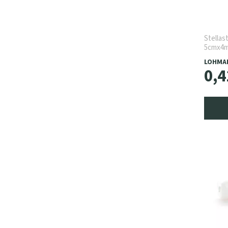
Stellas
5cmx4m
LOHMA
0
,
4