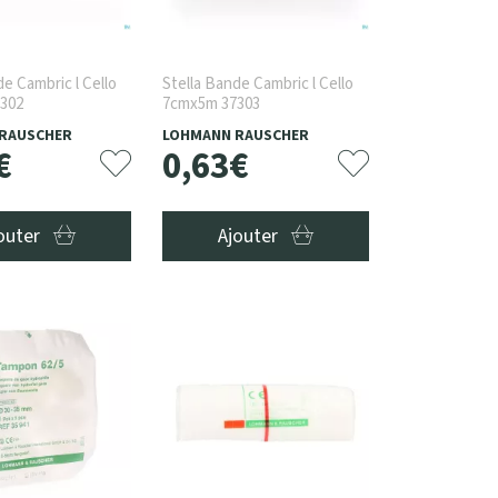
de Cambric l Cello
Stella Bande Cambric l Cello
302
7cmx5m 37303
RAUSCHER
LOHMANN RAUSCHER
€
0
,
63
€
outer
Ajouter