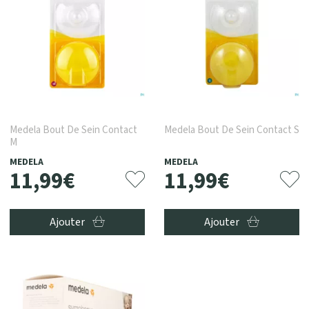
Medela Bout De Sein Contact
Medela Bout De Sein Contact S
M
MEDELA
MEDELA
11
,
99
€
11
,
99
€
Ajouter
Ajouter