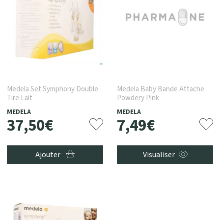
Medela Set Symphony Double
Medela Baby Bande Attache
Tire Lait
Powdery Pink
MEDELA
MEDELA
37
,
50
€
7
,
49
€
Ajouter
Visualiser