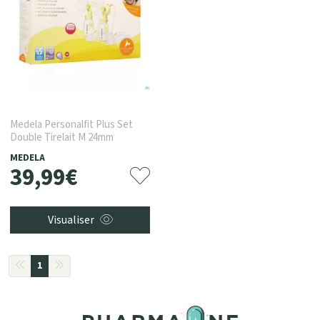
Medela Personalfit Plus Set
Double Tirelait M 24mm
MEDELA
39
,
99
€
Visualiser
1