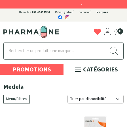
-
*
*
Une aide ?
+32 4 369 15 91
Retrait gratuit
Livraison
Marques
0
Pharmaone Votre pharmacie en ligne à votre service
PROMOTIONS
CATÉGORIES
Medela
Menu/Filtres