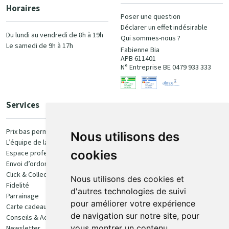
Horaires
Poser une question
Déclarer un effet indésirable
Du lundi au vendredi de 8h à 19h
Qui sommes-nous ?
Le samedi de 9h à 17h
Fabienne Bia
APB 611401
N° Entreprise BE 0479 933 333
Services
Paiement
Prix bas permanent
Nous utilisons des
L’équipe de la pharmacie
100% sécurisé
cookies
Espace professionnel
Envoi d’ordonnance
Click & Collect
Nous utilisons des cookies et
Fidelité
d'autres technologies de suivi
Parrainage
pour améliorer votre expérience
Carte cadeau
Retrait et livraison
de navigation sur notre site, pour
Conseils & Actualités
vous montrer un contenu
Newsletter