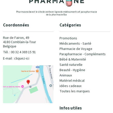
Pharmaone.be est le site de vente en ligne de médicaments et parapharmacie
de la pharmacie Bia
Coordonnées
Catégories
Rue de Fairon, 49
Promotions
4180 Comblain-la-Tour
Médicaments - Santé
Belgique
Pharmacie de Voyage
Tél. : 00 32 4 369 15 91
Parapharmacie - Compléments
E-mail :
cliquez-ici
Bébé & Maternité
Santé naturelle
Beauté - Hygiène
Animaux
Matériel médical
idées cadeaux
Toutes les marques
Infos utiles