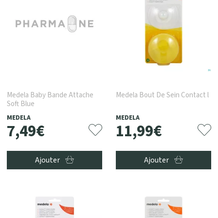
Medela Baby Bande Attache
Medela Bout De Sein Contact l
Soft Blue
MEDELA
MEDELA
7
,
49
€
11
,
99
€
Ajouter
Ajouter