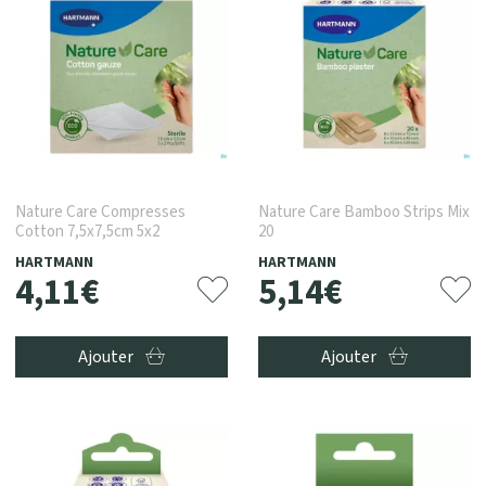
Nature Care Compresses
Nature Care Bamboo Strips Mix
Cotton 7,5x7,5cm 5x2
20
HARTMANN
HARTMANN
4
,
11
€
5
,
14
€
Ajouter
Ajouter