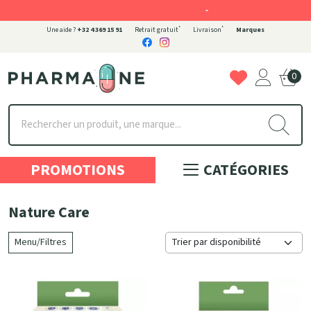
-
*
*
Une aide ?
+32 4 369 15 91
Retrait gratuit
Livraison
Marques
0
Pharmaone Votre pharmacie en ligne à votre service
PROMOTIONS
CATÉGORIES
Nature Care
Menu/Filtres