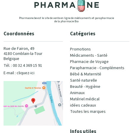
Pharmaone.be est le site de vente en ligne de médicaments et parapharmacie
de la pharmacie Bia
Coordonnées
Catégories
Rue de Fairon, 49
Promotions
4180 Comblain-la-Tour
Médicaments - Santé
Belgique
Pharmacie de Voyage
Tél. : 00 32 4 369 15 91
Parapharmacie - Compléments
E-mail :
cliquez-ici
Bébé & Maternité
Santé naturelle
Beauté - Hygiène
Animaux
Matériel médical
idées cadeaux
Toutes les marques
Infos utiles