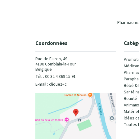
Pharmaone.b
Coordonnées
Catég
Rue de Fairon, 49
Promoti
4180 Comblain-la-Tour
Médicam
Belgique
Pharmac
Tél. : 00 32 4 369 15 91
Parapha
E-mail :
cliquez-ici
Bébé & 
Santé na
Beauté 
Animaux
Matérie
idées c
Toutes 