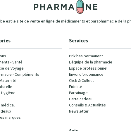
e est le site de vente en ligne de médicaments et parapharmacie de la p
ories
Services
ons
Prix bas permanent
ents - Santé
L’équipe de la pharmacie
ie de Voyage
Espace professionnel
rmacie - Compléments
Envoi d’ordonnance
Maternité
Click & Collect
turelle
Fidelité
- Hygiène
Parrainage
Carte cadeau
l médical
Conseils & Actualités
adeaux
Newsletter
les marques
Avis