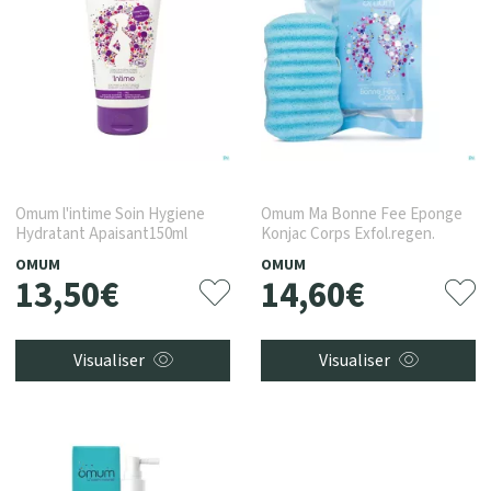
Omum l'intime Soin Hygiene
Omum Ma Bonne Fee Eponge
Hydratant Apaisant150ml
Konjac Corps Exfol.regen.
OMUM
OMUM
13
,
50
€
14
,
60
€
Visualiser
Visualiser