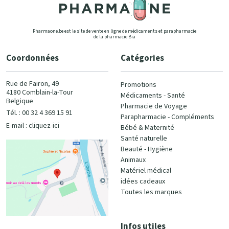
Pharmaone.be est le site de vente en ligne de médicaments et parapharmacie
de la pharmacie Bia
Coordonnées
Catégories
Rue de Fairon, 49
Promotions
4180 Comblain-la-Tour
Médicaments - Santé
Belgique
Pharmacie de Voyage
Tél. : 00 32 4 369 15 91
Parapharmacie - Compléments
E-mail :
cliquez-ici
Bébé & Maternité
Santé naturelle
Beauté - Hygiène
Animaux
Matériel médical
idées cadeaux
Toutes les marques
Infos utiles