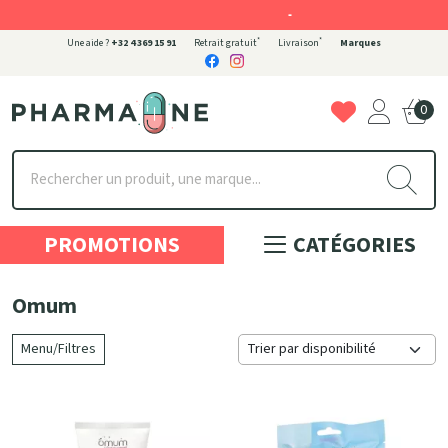
-
*
*
Une aide ?
+32 4 369 15 91
Retrait gratuit
Livraison
Marques
0
Pharmaone Votre pharmacie en ligne à votre service
PROMOTIONS
CATÉGORIES
Omum
Menu/Filtres