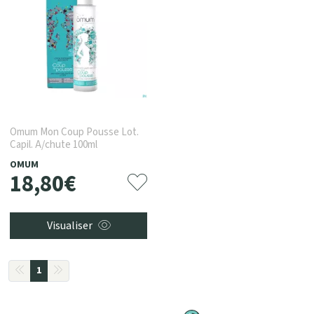
Omum Mon Coup Pousse Lot.
Capil. A/chute 100ml
OMUM
18
,
80
€
Visualiser
1