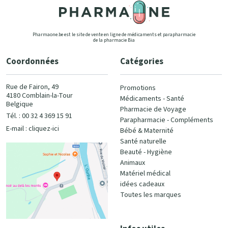
Pharmaone.be est le site de vente en ligne de médicaments et parapharmacie
de la pharmacie Bia
Coordonnées
Catégories
Rue de Fairon, 49
Promotions
4180 Comblain-la-Tour
Médicaments - Santé
Belgique
Pharmacie de Voyage
Tél. : 00 32 4 369 15 91
Parapharmacie - Compléments
E-mail :
cliquez-ici
Bébé & Maternité
Santé naturelle
Beauté - Hygiène
Animaux
Matériel médical
idées cadeaux
Toutes les marques