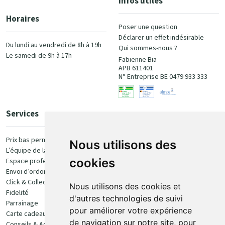
Infos utiles
Horaires
Poser une question
Déclarer un effet indésirable
Du lundi au vendredi de 8h à 19h
Qui sommes-nous ?
Le samedi de 9h à 17h
Fabienne Bia
APB 611401
N° Entreprise BE 0479 933 333
Services
Paiement
Prix bas permanent
Nous utilisons des
L’équipe de la pharmacie
100% sécurisé
cookies
Espace professionnel
Envoi d’ordonnance
Click & Collect
Nous utilisons des cookies et
Fidelité
d'autres technologies de suivi
Parrainage
pour améliorer votre expérience
Carte cadeau
Retrait et livraison
de navigation sur notre site, pour
Conseils & Actualités