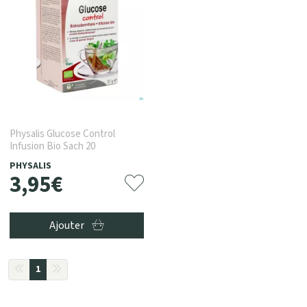
Physalis Glucose Control
Infusion Bio Sach 20
PHYSALIS
3
,
95
€
Ajouter
1