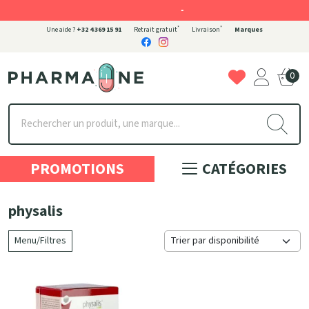
-
*
*
Une aide ?
+32 4 369 15 91
Retrait gratuit
Livraison
Marques
0
Pharmaone Votre pharmacie en ligne à votre service
PROMOTIONS
CATÉGORIES
physalis
Menu/Filtres