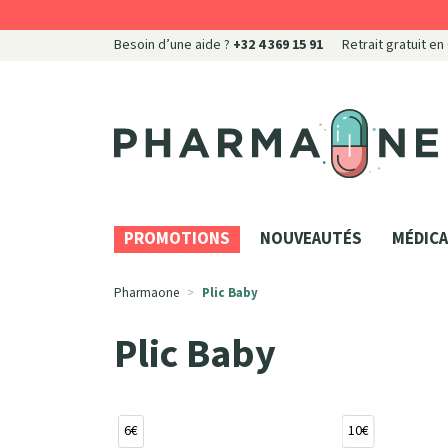
Besoin d’une aide ?
+32 4 369 15 91
Retrait gratuit en
Pharmaone Votre pharmacie en ligne à votre servi
PROMOTIONS
NOUVEAUTÉS
MÉDICA
Pharmaone
Plic Baby
Plic Baby
6€
10€