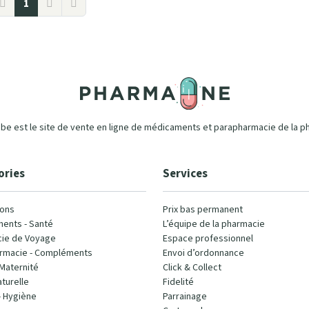
1
e est le site de vente en ligne de médicaments et parapharmacie de la p
ories
Services
ons
Prix bas permanent
ents - Santé
L’équipe de la pharmacie
ie de Voyage
Espace professionnel
rmacie - Compléments
Envoi d’ordonnance
Maternité
Click & Collect
turelle
Fidelité
- Hygiène
Parrainage