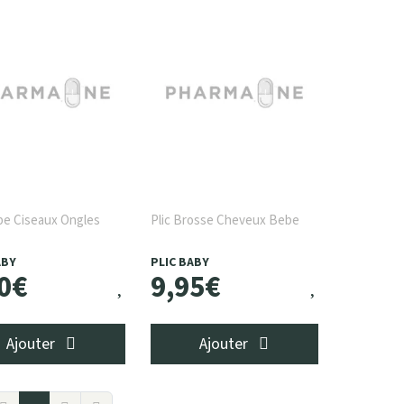
be Ciseaux Ongles
Plic Brosse Cheveux Bebe
ABY
PLIC BABY
0
€
9
,
95
€
Ajouter
Ajouter