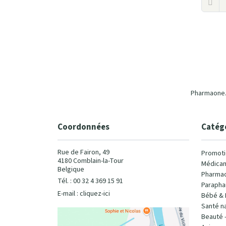
Pharmaone.b
Coordonnées
Catég
Rue de Fairon, 49
Promoti
4180 Comblain-la-Tour
Médicam
Belgique
Pharmac
Tél. : 00 32 4 369 15 91
Parapha
E-mail :
cliquez-ici
Bébé & 
Santé na
Beauté 