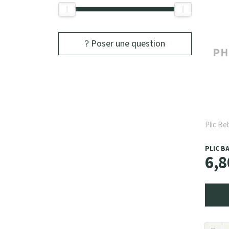
Poser une question
Plic Be
PLIC B
6
,
8