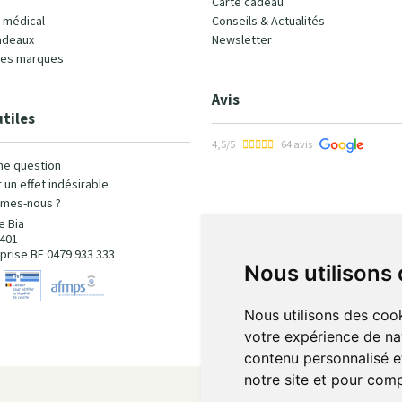
Carte cadeau
l médical
Conseils & Actualités
adeaux
Newsletter
les marques
Avis
utiles
4,5/5
64 avis
ne question
 un effet indésirable
mes-nous ?
e Bia
401
prise BE 0479 933 333
Nous utilisons
Nous utilisons des cook
votre expérience de na
contenu personnalisé et
notre site et pour com