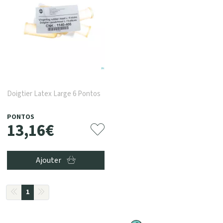
Doigtier Latex Large 6 Pontos
PONTOS
13
,
16
€
Ajouter
1