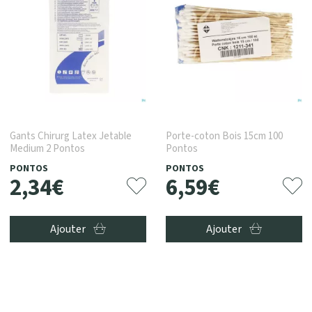
Gants Chirurg Latex Jetable
Porte-coton Bois 15cm 100
Medium 2 Pontos
Pontos
PONTOS
PONTOS
2
,
34
€
6
,
59
€
Ajouter
Ajouter