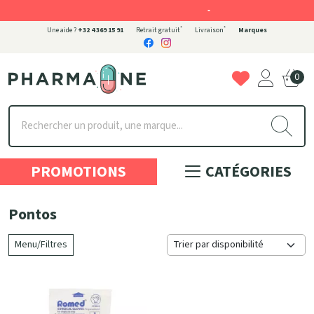
-
*
*
Une aide ?
+32 4 369 15 91
Retrait gratuit
Livraison
Marques
0
Pharmaone Votre pharmacie en ligne à votre service
PROMOTIONS
CATÉGORIES
Pontos
Menu/Filtres