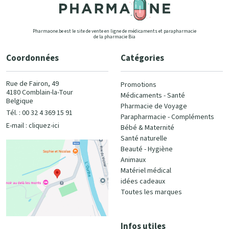
Pharmaone.be est le site de vente en ligne de médicaments et parapharmacie
de la pharmacie Bia
Coordonnées
Catégories
Rue de Fairon, 49
Promotions
4180 Comblain-la-Tour
Médicaments - Santé
Belgique
Pharmacie de Voyage
Tél. : 00 32 4 369 15 91
Parapharmacie - Compléments
E-mail :
cliquez-ici
Bébé & Maternité
Santé naturelle
Beauté - Hygiène
Animaux
Matériel médical
idées cadeaux
Toutes les marques
Infos utiles