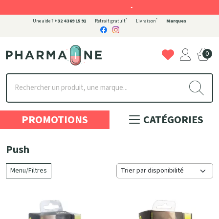
-
*
*
Une aide ?
+32 4 369 15 91
Retrait gratuit
Livraison
Marques
0
Pharmaone Votre pharmacie en ligne à votre service
PROMOTIONS
CATÉGORIES
Push
Menu/Filtres