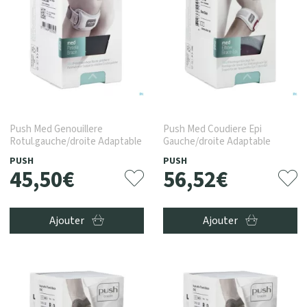
Push Med Genouillere
Push Med Coudiere Epi
Rotul.gauche/droite Adaptable
Gauche/droite Adaptable
PUSH
PUSH
45
,
50
€
56
,
52
€
Ajouter
Ajouter