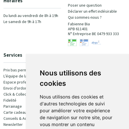
Horaires
Poser une question
Déclarer un effet indésirable
Du lundi au vendredi de 8h à 19h
Qui sommes-nous ?
Le samedi de 9h à 17h
Fabienne Bia
APB 611401
N° Entreprise BE 0479 933 333
Services
Paiement
Prix bas permanent
Nous utilisons des
L’équipe de la pharmacie
100% sécurisé
cookies
Espace professionnel
Envoi d’ordonnance
Click & Collect
Nous utilisons des cookies et
Fidelité
d'autres technologies de suivi
Parrainage
pour améliorer votre expérience
Carte cadeau
Retrait et livraison
de navigation sur notre site, pour
Conseils & Actualités
vous montrer un contenu
Newsletter