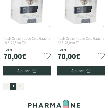
Push Ortho Pouce Cmc Gauche
Push Ortho Pouce Cmc Gauche
19,5-22,5cm T2
22,5-26,0cm T3
PUSH
PUSH
70
,
00
€
70
,
00
€
Ajouter
Ajouter
1