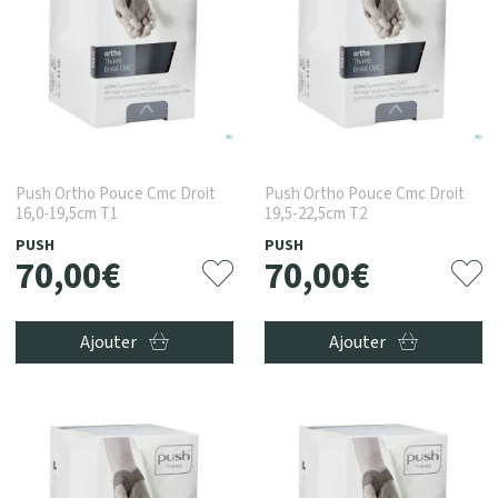
Push Ortho Pouce Cmc Droit
Push Ortho Pouce Cmc Droit
16,0-19,5cm T1
19,5-22,5cm T2
PUSH
PUSH
70
,
00
€
70
,
00
€
Ajouter
Ajouter