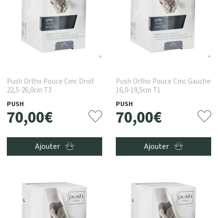
Push Ortho Pouce Cmc Droit
Push Ortho Pouce Cmc Gauche
22,5-26,0cm T3
16,0-19,5cm T1
PUSH
PUSH
70
,
00
€
70
,
00
€
Ajouter
Ajouter