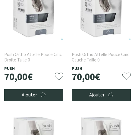
Push Ortho Attelle Pouce Cmc
Push Ortho Attelle Pouce Cmc
Droite Taille 0
Gauche Taille 0
PUSH
PUSH
70
,
00
€
70
,
00
€
Ajouter
Ajouter