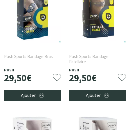
Push Sports Bandage Bras
Push Sports Bandage
Patellaire
PUSH
PUSH
29
,
50
€
29
,
50
€
Ajouter
Ajouter