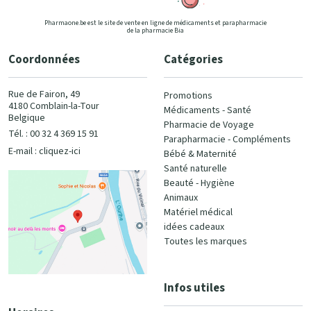
Pharmaone.be est le site de vente en ligne de médicaments et parapharmacie
de la pharmacie Bia
Coordonnées
Catégories
Rue de Fairon, 49
Promotions
4180 Comblain-la-Tour
Médicaments - Santé
Belgique
Pharmacie de Voyage
Tél. : 00 32 4 369 15 91
Parapharmacie - Compléments
E-mail :
cliquez-ici
Bébé & Maternité
Santé naturelle
Beauté - Hygiène
Animaux
Matériel médical
idées cadeaux
Toutes les marques
Infos utiles