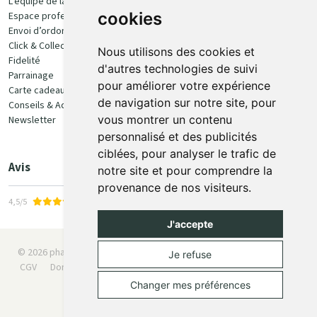
L’équipe de la pharmacie
100% sécurisé
cookies
Espace professionnel
Envoi d’ordonnance
Click & Collect
Nous utilisons des cookies et
Fidelité
d'autres technologies de suivi
Parrainage
pour améliorer votre expérience
Carte cadeau
Retrait et livraison
de navigation sur notre site, pour
Conseils & Actualités
vous montrer un contenu
Newsletter
Retrait en Click & Collect
personnalisé et des publicités
Livraison à domicile
ciblées, pour analyser le trafic de
Livraison en Point Relais
Avis
notre site et pour comprendre la
provenance de nos visiteurs.
4,5/5
J'accepte
© 2026 pharmaone.be
Tous droits réservés
Mentions légales
Je refuse
CGV
Données personnelles
Cookies
Préférences Cookies
Apotekisto
Changer mes préférences
Posez une question