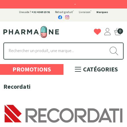
-
*
*
Une aide ?
+32 4 369 15 91
Retrait gratuit
Livraison
Marques
0
Pharmaone Votre pharmacie en ligne à votre service
PROMOTIONS
CATÉGORIES
Recordati