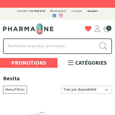
-
*
*
Une aide ?
+32 4 369 15 91
Retrait gratuit
Livraison
Marques
0
Pharmaone Votre pharmacie en ligne à votre service
PROMOTIONS
CATÉGORIES
Revita
Menu/Filtres