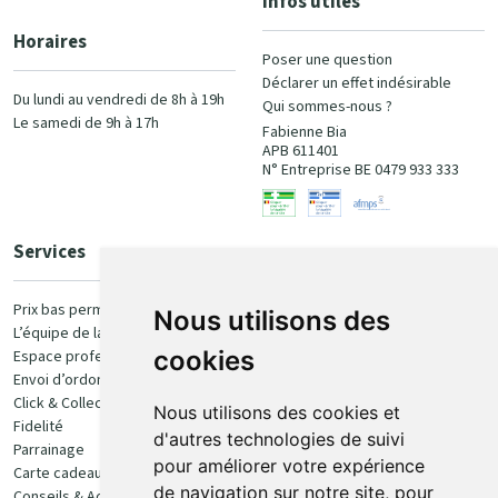
Infos utiles
Horaires
Poser une question
Déclarer un effet indésirable
Du lundi au vendredi de 8h à 19h
Qui sommes-nous ?
Le samedi de 9h à 17h
Fabienne Bia
APB 611401
N° Entreprise BE 0479 933 333
Services
Paiement
Prix bas permanent
Nous utilisons des
L’équipe de la pharmacie
100% sécurisé
cookies
Espace professionnel
Envoi d’ordonnance
Click & Collect
Nous utilisons des cookies et
Fidelité
d'autres technologies de suivi
Parrainage
pour améliorer votre expérience
Carte cadeau
Retrait et livraison
de navigation sur notre site, pour
Conseils & Actualités