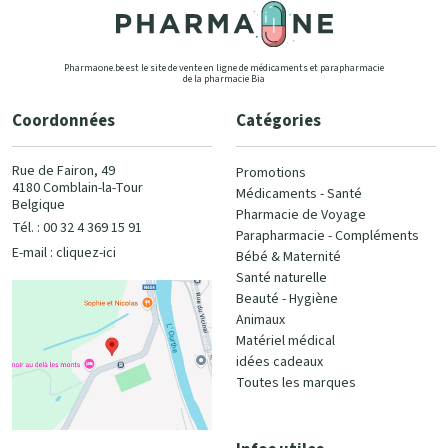
Pharmaone.be est le site de vente en ligne de médicaments et parapharmacie
de la pharmacie Bia
Coordonnées
Catégories
Rue de Fairon, 49
Promotions
4180 Comblain-la-Tour
Médicaments - Santé
Belgique
Pharmacie de Voyage
Tél. : 00 32 4 369 15 91
Parapharmacie - Compléments
E-mail :
cliquez-ici
Bébé & Maternité
Santé naturelle
Beauté - Hygiène
Animaux
Matériel médical
idées cadeaux
Toutes les marques