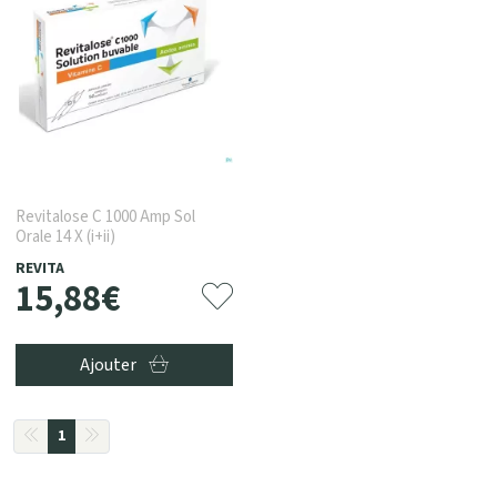
Revitalose C 1000 Amp Sol
Orale 14 X (i+ii)
REVITA
15
,
88
€
Ajouter
1