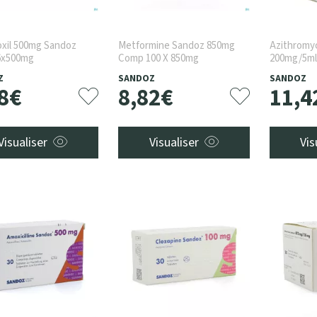
oxil 500mg Sandoz
Metformine Sandoz 850mg
Azithromy
6x500mg
Comp 100 X 850mg
200mg/5ml
37,5ml
Z
SANDOZ
SANDOZ
8
€
8
,
82
€
11
,
4
Visualiser
Visualiser
Vis