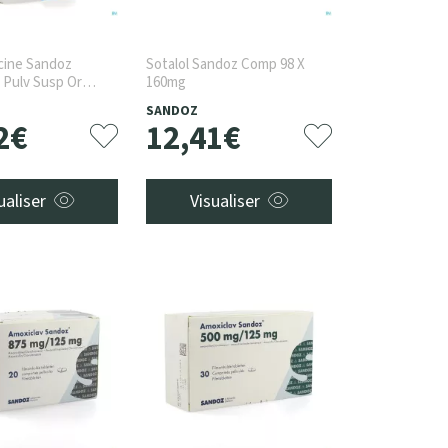
cine Sandoz
Sotalol Sandoz Comp 98 X
 Pulv Susp Or
160mg
SANDOZ
2
€
12
,
41
€
ualiser
Visualiser