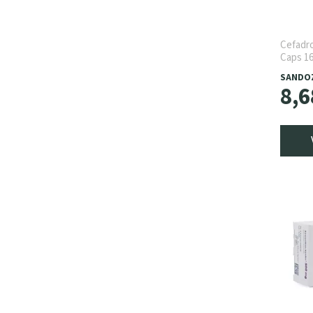
Cefadr
Caps 1
SANDO
8
,
6