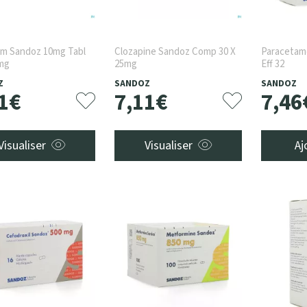
em Sandoz 10mg Tabl
Clozapine Sandoz Comp 30 X
Paracetam
0mg
25mg
Eff 32
Z
SANDOZ
SANDOZ
1
€
7
,
11
€
7
,
46
Visualiser
Visualiser
Aj