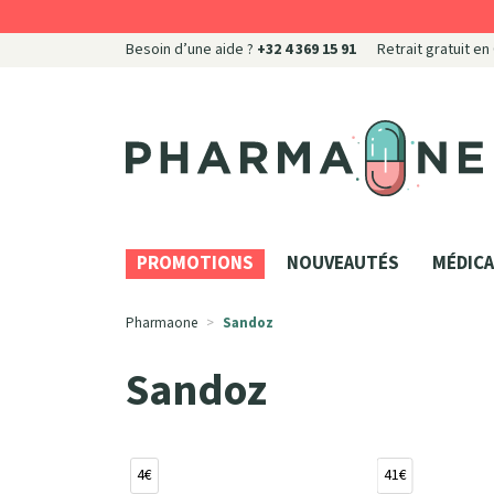
Besoin d’une aide ?
+32 4 369 15 91
Retrait gratuit en
Pharmaone Votre pharmacie en ligne à votre servi
PROMOTIONS
NOUVEAUTÉS
MÉDICA
Pharmaone
Sandoz
Sandoz
4€
41€