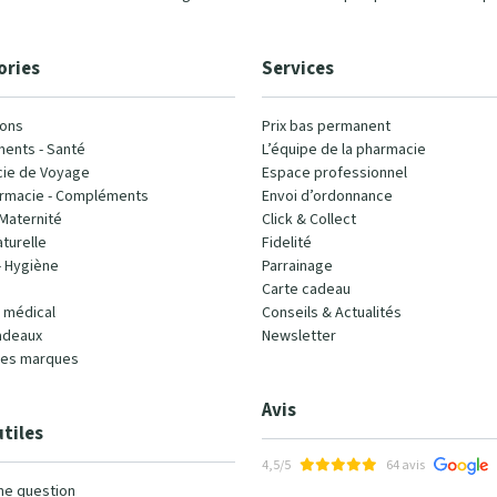
ories
Services
ons
Prix bas permanent
ents - Santé
L’équipe de la pharmacie
ie de Voyage
Espace professionnel
rmacie - Compléments
Envoi d’ordonnance
Maternité
Click & Collect
turelle
Fidelité
- Hygiène
Parrainage
Carte cadeau
l médical
Conseils & Actualités
adeaux
Newsletter
les marques
Avis
utiles
4,5/5
64 avis
ne question