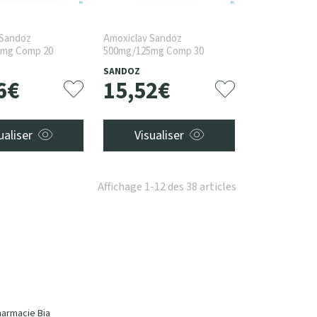
 Sandoz
Amoxiclav Sandoz
mg Comp 20
500mg/125mg Comp 30
SANDOZ
6
€
15
,
52
€
ualiser
Visualiser
Affichage 1-12 des 38 articles
harmacie Bia