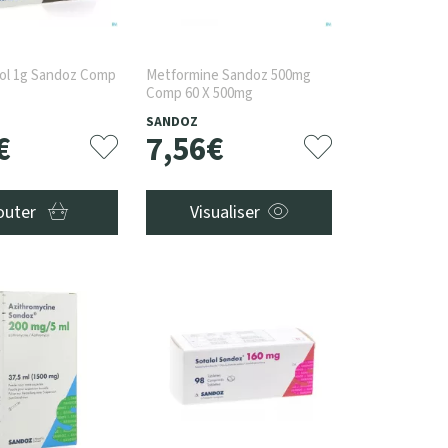
ol 1g Sandoz Comp
Metformine Sandoz 500mg
Comp 60 X 500mg
SANDOZ
€
7
,
56
€
outer
Visualiser