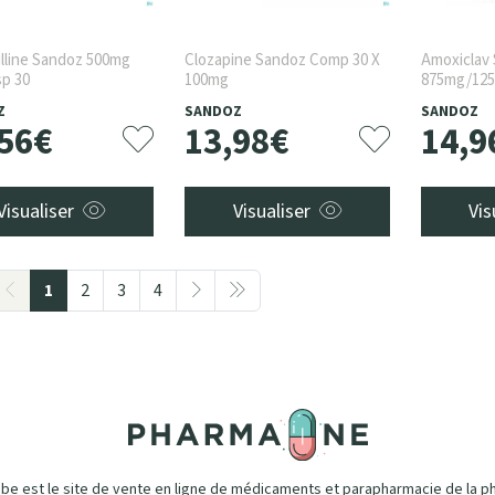
lline Sandoz 500mg
Clozapine Sandoz Comp 30 X
Amoxiclav
sp 30
100mg
875mg/125
Z
SANDOZ
SANDOZ
56
€
13
,
98
€
14
,
9
Visualiser
Visualiser
Vis
1
2
3
4
e est le site de vente en ligne de médicaments et parapharmacie de la p