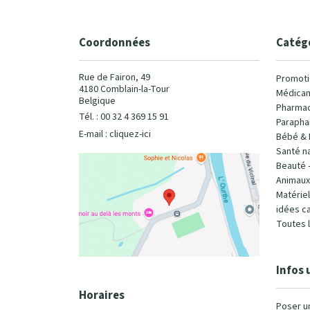
Coordonnées
Catég
Rue de Fairon, 49
Promoti
4180 Comblain-la-Tour
Médicam
Belgique
Pharmac
Tél. : 00 32 4 369 15 91
Parapha
E-mail :
cliquez-ici
Bébé & 
Santé na
Beauté 
Animaux
Matérie
idées c
Toutes 
Infos 
Horaires
Poser u