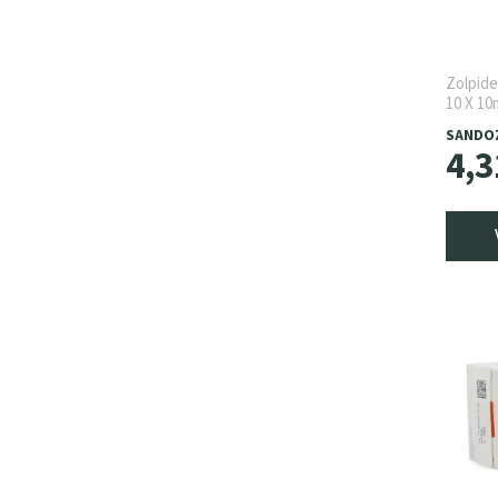
Zolpid
10 X 1
SANDO
4
,
3