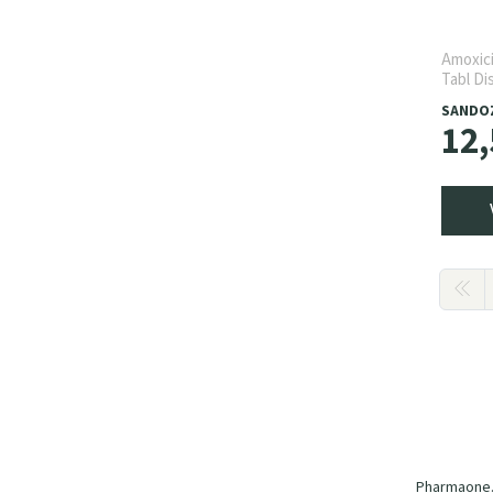
Amoxici
Tabl Di
SANDO
12
,
Pharmaone.b