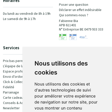
Horaires
Poser une question
Déclarer un effet indésirable
Du lundi au vendredi de 8h à 19h
Qui sommes-nous ?
Le samedi de 9h à 17h
Fabienne Bia
APB 611401
N° Entreprise BE 0479 933 333
Services
Paiement
Prix bas permanent
Nous utilisons des
L’équipe de la pharmacie
100% sécurisé
cookies
Espace professionnel
Envoi d’ordonnance
Click & Collect
Nous utilisons des cookies et
Fidelité
d'autres technologies de suivi
Parrainage
pour améliorer votre expérience
Carte cadeau
Retrait et livraison
de navigation sur notre site, pour
Conseils & Actualités
vous montrer un contenu
Newsletter