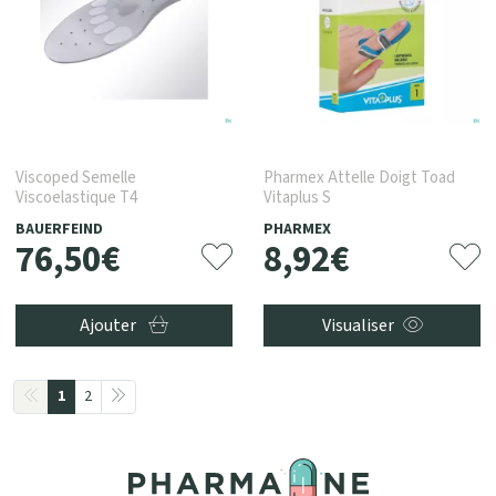
Viscoped Semelle
Pharmex Attelle Doigt Toad
Viscoelastique T4
Vitaplus S
BAUERFEIND
PHARMEX
76
,
50
€
8
,
92
€
Ajouter
Visualiser
1
2