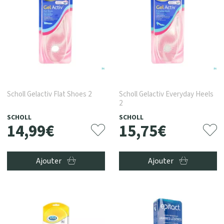
Scholl Gelactiv Flat Shoes 2
Scholl Gelactiv Everyday Heels
2
SCHOLL
SCHOLL
14
,
99
€
15
,
75
€
Ajouter
Ajouter