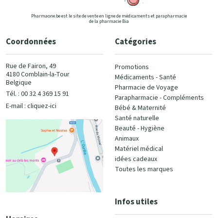
Pharmaone.be est le site de vente en ligne de médicaments et parapharmacie
de la pharmacie Bia
Coordonnées
Catégories
Rue de Fairon, 49
Promotions
4180 Comblain-la-Tour
Médicaments - Santé
Belgique
Pharmacie de Voyage
Tél. : 00 32 4 369 15 91
Parapharmacie - Compléments
E-mail :
cliquez-ici
Bébé & Maternité
Santé naturelle
Beauté - Hygiène
Animaux
Matériel médical
idées cadeaux
Toutes les marques
Infos utiles