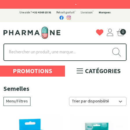
-
*
*
Une aide ?
+32 4 369 15 91
Retrait gratuit
Livraison
Marques
0
Pharmaone Votre pharmacie en ligne à votre service
PROMOTIONS
CATÉGORIES
Semelles
Menu/Filtres