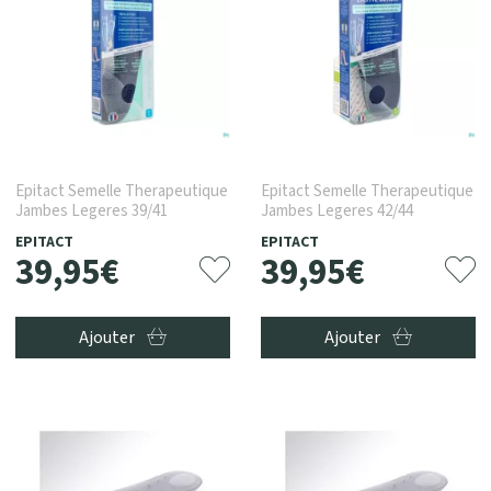
Epitact Semelle Therapeutique
Epitact Semelle Therapeutique
Jambes Legeres 39/41
Jambes Legeres 42/44
EPITACT
EPITACT
39
,
95
€
39
,
95
€
Ajouter
Ajouter