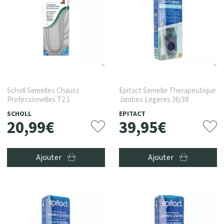
Scholl Semelles Chauss
Epitact Semelle Therapeutique
Professionelles T2 1
Jambes Legeres 36/38
SCHOLL
EPITACT
20
,
99
€
39
,
95
€
Ajouter
Ajouter