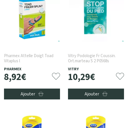
Pharmex Attelle Doigt Toad
Vitry Podologie Fr Coussin.
Vitaplus l
Ort.marteau S 2 P0568s
PHARMEX
VITRY
8
,
92
€
10
,
29
€
Ajouter
Ajouter