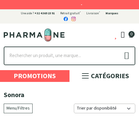
-
*
*
Une aide ?
+32 4 369 15 91
Retrait gratuit
Livraison
Marques
0
Pharmaone Votre pharmacie en ligne à votre service
PROMOTIONS
CATÉGORIES
Sonora
Menu/Filtres