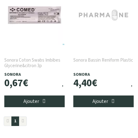
Sonora Coton Swabs Imbibes
Sonora Bassin Reniform Plastic
Glycerine&citron 3p
SONORA
SONORA
0
,
67
€
4
,
40
€
Ajouter
Ajouter
1