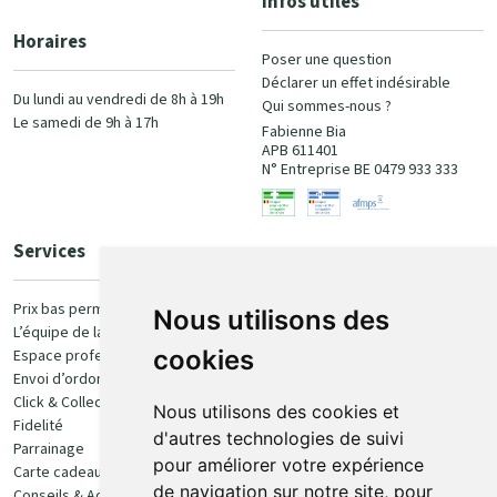
Infos utiles
Horaires
Poser une question
Déclarer un effet indésirable
Du lundi au vendredi de 8h à 19h
Qui sommes-nous ?
Le samedi de 9h à 17h
Fabienne Bia
APB 611401
N° Entreprise BE 0479 933 333
Services
Paiement
Prix bas permanent
Nous utilisons des
L’équipe de la pharmacie
100% sécurisé
cookies
Espace professionnel
Envoi d’ordonnance
Click & Collect
Nous utilisons des cookies et
Fidelité
d'autres technologies de suivi
Parrainage
pour améliorer votre expérience
Carte cadeau
Retrait et livraison
de navigation sur notre site, pour
Conseils & Actualités