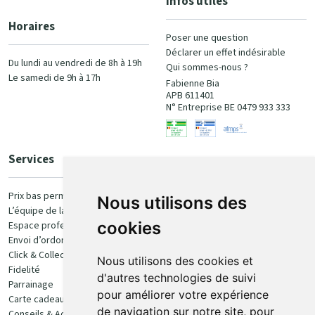
Infos utiles
Horaires
Poser une question
Déclarer un effet indésirable
Du lundi au vendredi de 8h à 19h
Qui sommes-nous ?
Le samedi de 9h à 17h
Fabienne Bia
APB 611401
N° Entreprise BE 0479 933 333
Services
Paiement
Prix bas permanent
Nous utilisons des
L’équipe de la pharmacie
100% sécurisé
cookies
Espace professionnel
Envoi d’ordonnance
Click & Collect
Nous utilisons des cookies et
Fidelité
d'autres technologies de suivi
Parrainage
pour améliorer votre expérience
Carte cadeau
Retrait et livraison
de navigation sur notre site, pour
Conseils & Actualités