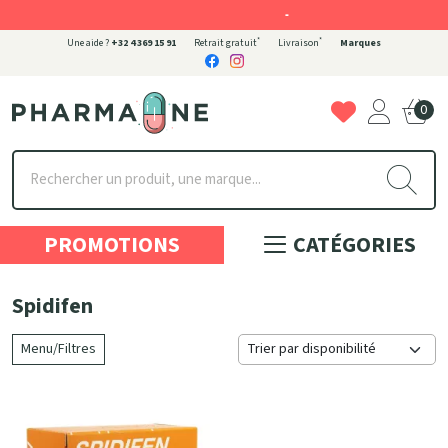
-
*
*
Une aide ?
+32 4 369 15 91
Retrait gratuit
Livraison
Marques
0
Pharmaone Votre pharmacie en ligne à votre service
PROMOTIONS
CATÉGORIES
Spidifen
Menu/Filtres