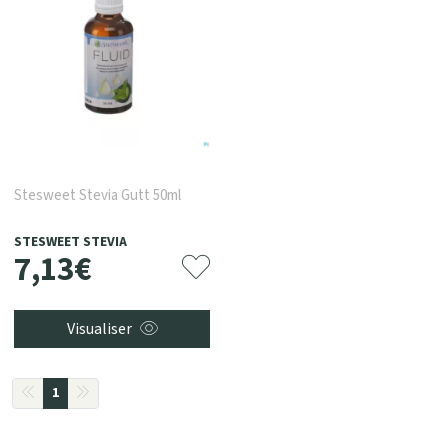
Stesweet Stevia Gutt 50ml
STESWEET STEVIA
7
,
13
€
Visualiser
1