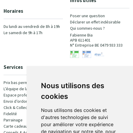
Infos utiles
Horaires
Poser une question
Déclarer un effet indésirable
Du lundi au vendredi de 8h à 19h
Qui sommes-nous ?
Le samedi de 9h à 17h
Fabienne Bia
APB 611401
N° Entreprise BE 0479 933 333
Services
Paiement
Prix bas permanent
Nous utilisons des
L’équipe de la pharmacie
100% sécurisé
cookies
Espace professionnel
Envoi d’ordonnance
Click & Collect
Nous utilisons des cookies et
Fidelité
d'autres technologies de suivi
Parrainage
pour améliorer votre expérience
Carte cadeau
Retrait et livraison
de navigation sur notre site, pour
Conseils & Actualités