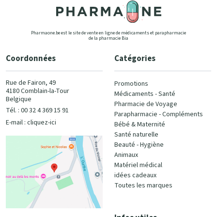
Pharmaone.be est le site de vente en ligne de médicaments et parapharmacie
de la pharmacie Bia
Coordonnées
Catégories
Rue de Fairon, 49
Promotions
4180 Comblain-la-Tour
Médicaments - Santé
Belgique
Pharmacie de Voyage
Tél. : 00 32 4 369 15 91
Parapharmacie - Compléments
E-mail :
cliquez-ici
Bébé & Maternité
Santé naturelle
Beauté - Hygiène
Animaux
Matériel médical
idées cadeaux
Toutes les marques