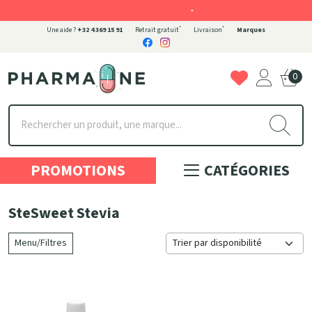
-
*
*
Une aide ?
+32 4 369 15 91
Retrait gratuit
Livraison
Marques
0
Pharmaone Votre pharmacie en ligne à votre service
PROMOTIONS
CATÉGORIES
SteSweet Stevia
Menu/Filtres