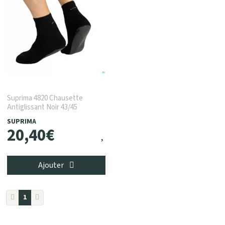
Suprima 4820 Chausette
Antiglissant Noir 43/45
SUPRIMA
20
,
40
€
Ajouter
1