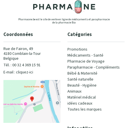
Pharmaone.be est le site de vente en ligne de médicaments et parapharmacie
de la pharmacie Bia
Coordonnées
Catégories
Rue de Fairon, 49
Promotions
4180 Comblain-la-Tour
Médicaments - Santé
Belgique
Pharmacie de Voyage
Tél. : 00 32 4 369 15 91
Parapharmacie - Compléments
E-mail :
cliquez-ici
Bébé & Maternité
Santé naturelle
Beauté - Hygiène
Animaux
Matériel médical
idées cadeaux
Toutes les marques