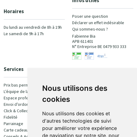
Infos utiles
Horaires
Poser une question
Déclarer un effet indésirable
Du lundi au vendredi de 8h à 19h
Qui sommes-nous ?
Le samedi de 9h à 17h
Fabienne Bia
APB 611401
N° Entreprise BE 0479 933 333
Services
Paiement
Prix bas permanent
Nous utilisons des
L’équipe de la pharmacie
100% sécurisé
cookies
Espace professionnel
Envoi d’ordonnance
Click & Collect
Nous utilisons des cookies et
Fidelité
d'autres technologies de suivi
Parrainage
pour améliorer votre expérience
Carte cadeau
Retrait et livraison
de navigation sur notre site, pour
Conseils & Actualités