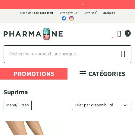
-
*
*
Une aide ?
+32 4 369 15 91
Retrait gratuit
Livraison
Marques
0
Pharmaone Votre pharmacie en ligne à votre service
PROMOTIONS
CATÉGORIES
Suprima
Menu/Filtres