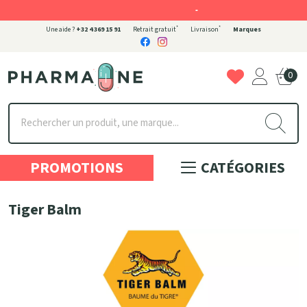
-
*
*
Une aide ?
+32 4 369 15 91
Retrait gratuit
Livraison
Marques
0
Pharmaone Votre pharmacie en ligne à votre service
PROMOTIONS
CATÉGORIES
Tiger Balm