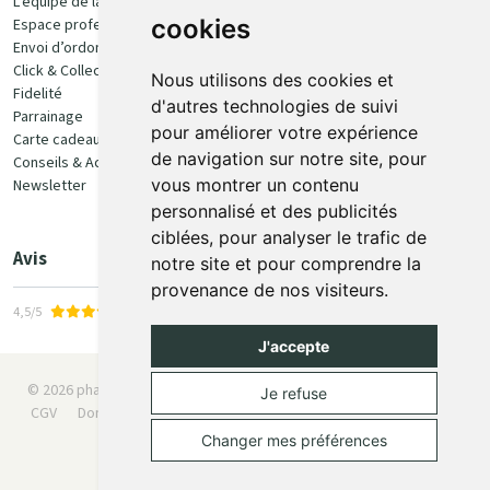
L’équipe de la pharmacie
100% sécurisé
cookies
Espace professionnel
Envoi d’ordonnance
Click & Collect
Nous utilisons des cookies et
Fidelité
d'autres technologies de suivi
Parrainage
pour améliorer votre expérience
Carte cadeau
Retrait et livraison
de navigation sur notre site, pour
Conseils & Actualités
vous montrer un contenu
Newsletter
Retrait en Click & Collect
personnalisé et des publicités
Livraison à domicile
ciblées, pour analyser le trafic de
Livraison en Point Relais
Avis
notre site et pour comprendre la
provenance de nos visiteurs.
4,5/5
J'accepte
© 2026 pharmaone.be
Tous droits réservés
Mentions légales
Je refuse
CGV
Données personnelles
Cookies
Préférences Cookies
Apotekisto
Changer mes préférences
Posez une question