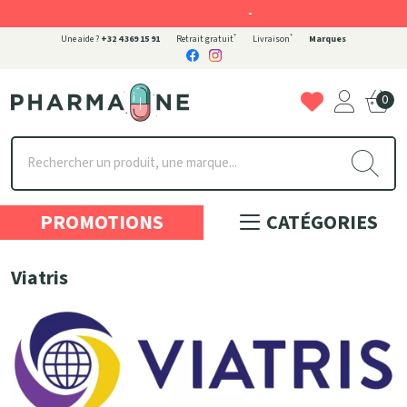
-
*
*
Une aide ?
+32 4 369 15 91
Retrait gratuit
Livraison
Marques
0
Pharmaone Votre pharmacie en ligne à votre service
PROMOTIONS
CATÉGORIES
Viatris