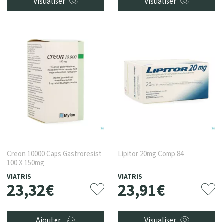
Visualiser
Visualiser
Creon 10000 Caps Gastroresist
Lipitor 20mg Comp 84
100 X 150mg
VIATRIS
VIATRIS
23
,
32
€
23
,
91
€
Ajouter
Visualiser