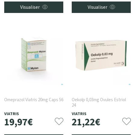
Visualiser
Visualiser
Omeprazol Viatris 20mg Caps 56
Oekolp 0,03mg Ovules Estriol
24
VIATRIS
VIATRIS
19
,
97
€
21
,
22
€