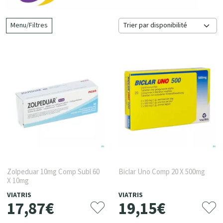
Menu/Filtres
Zolpeduar 10mg Comp Subl 60
Biclar Uno Comp 20 X 500mg
X 10mg
VIATRIS
VIATRIS
17
,
87
€
19
,
15
€