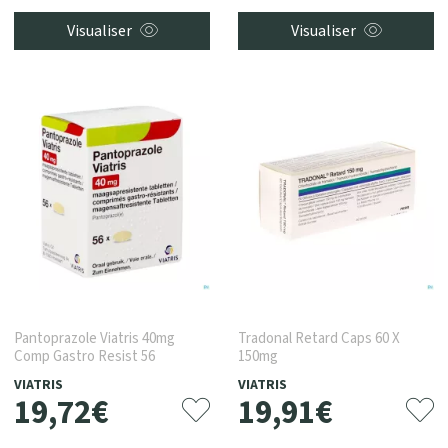
Visualiser
Visualiser
Pantoprazole Viatris 40mg
Tradonal Retard Caps 60 X
Comp Gastro Resist 56
150mg
VIATRIS
VIATRIS
19
,
72
€
19
,
91
€