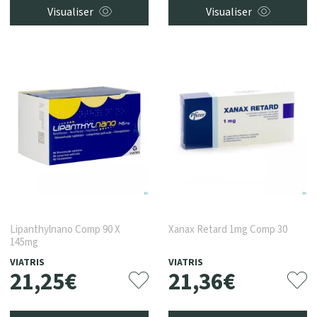
Visualiser
Visualiser
Lipanthylnano Comp 90 X
Xanax Retard 1mg Comp 30
145mg
VIATRIS
VIATRIS
21
,
25
€
21
,
36
€