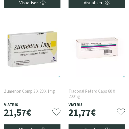
Visualiser
Visualiser
Zumenon Comp 3 X 28 X 1mg
Tradonal Retard Caps 60 X
200mg
VIATRIS
VIATRIS
21
,
57
€
21
,
77
€