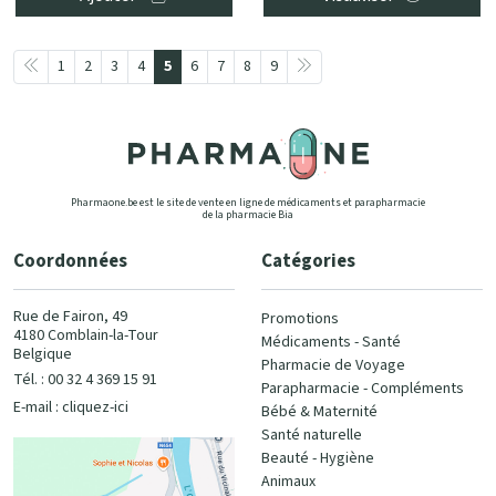
1
2
3
4
5
6
7
8
9
Pharmaone.be est le site de vente en ligne de médicaments et parapharmacie
de la pharmacie Bia
Coordonnées
Catégories
Rue de Fairon, 49
Promotions
4180 Comblain-la-Tour
Médicaments - Santé
Belgique
Pharmacie de Voyage
Tél. : 00 32 4 369 15 91
Parapharmacie - Compléments
E-mail :
cliquez-ici
Bébé & Maternité
Santé naturelle
Beauté - Hygiène
Animaux