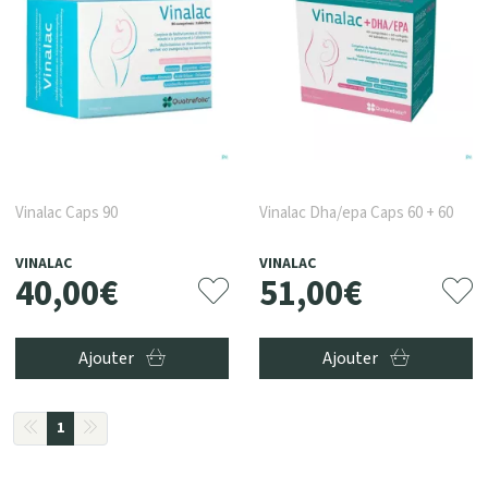
Vinalac Caps 90
Vinalac Dha/epa Caps 60 + 60
VINALAC
VINALAC
40
,
00
€
51
,
00
€
Ajouter
Ajouter
1