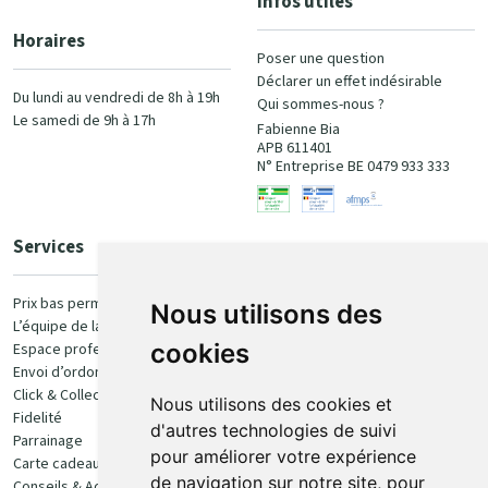
Infos utiles
Horaires
Poser une question
Déclarer un effet indésirable
Du lundi au vendredi de 8h à 19h
Qui sommes-nous ?
Le samedi de 9h à 17h
Fabienne Bia
APB 611401
N° Entreprise BE 0479 933 333
Services
Paiement
Prix bas permanent
Nous utilisons des
L’équipe de la pharmacie
100% sécurisé
cookies
Espace professionnel
Envoi d’ordonnance
Click & Collect
Nous utilisons des cookies et
Fidelité
d'autres technologies de suivi
Parrainage
pour améliorer votre expérience
Carte cadeau
Retrait et livraison
de navigation sur notre site, pour
Conseils & Actualités