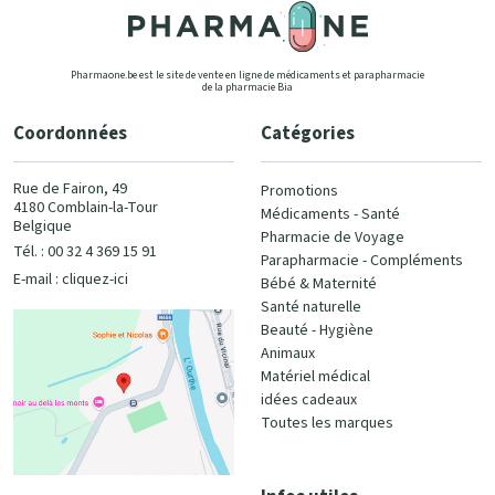
Pharmaone.be est le site de vente en ligne de médicaments et parapharmacie
de la pharmacie Bia
Coordonnées
Catégories
Rue de Fairon, 49
Promotions
4180 Comblain-la-Tour
Médicaments - Santé
Belgique
Pharmacie de Voyage
Tél. : 00 32 4 369 15 91
Parapharmacie - Compléments
E-mail :
cliquez-ici
Bébé & Maternité
Santé naturelle
Beauté - Hygiène
Animaux
Matériel médical
idées cadeaux
Toutes les marques