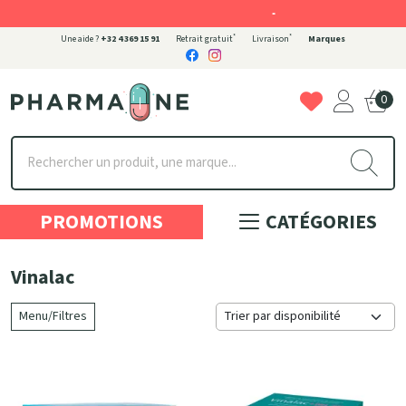
-
*
*
Une aide ?
+32 4 369 15 91
Retrait gratuit
Livraison
Marques
0
Pharmaone Votre pharmacie en ligne à votre service
PROMOTIONS
CATÉGORIES
Vinalac
Menu/Filtres