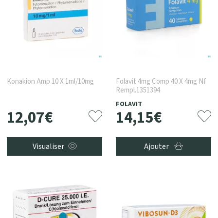
Konakion Amp 10 X 1ml/10mg
Folavit 4mg Comp 40 X 4mg Nf
Rempl.1351394
FOLAVIT
12
,
07
€
14
,
15
€
Visualiser
Ajouter