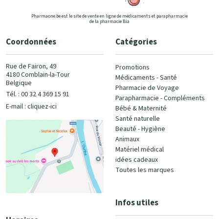
Pharmaone.be est le site de vente en ligne de médicaments et parapharmacie
de la pharmacie Bia
Coordonnées
Catégories
Rue de Fairon, 49
Promotions
4180 Comblain-la-Tour
Médicaments - Santé
Belgique
Pharmacie de Voyage
Tél. : 00 32 4 369 15 91
Parapharmacie - Compléments
E-mail :
cliquez-ici
Bébé & Maternité
Santé naturelle
Beauté - Hygiène
Animaux
Matériel médical
idées cadeaux
Toutes les marques
Infos utiles