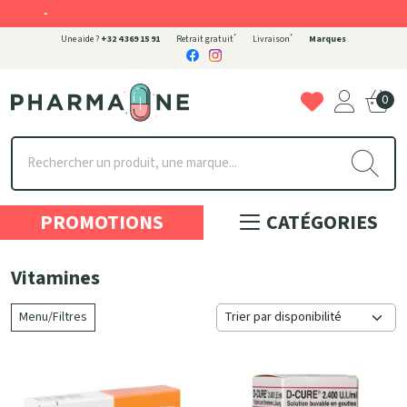
-
*
*
Une aide ?
+32 4 369 15 91
Retrait gratuit
Livraison
Marques
0
Pharmaone Votre pharmacie en ligne à votre service
PROMOTIONS
CATÉGORIES
Vitamines
Menu/Filtres