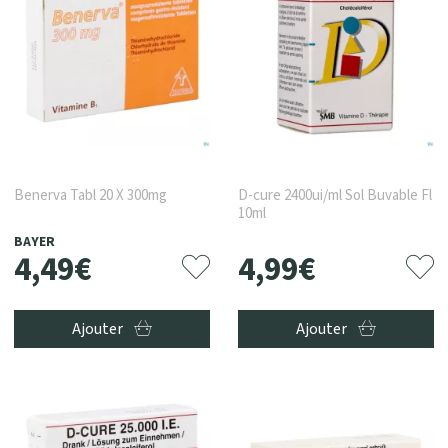
Benerva Tabl 20 X 300mg
D-cure 2400ui/ml Sol Buvable Fl
10ml
BAYER
4
,
49
€
4
,
99
€
Ajouter
Ajouter