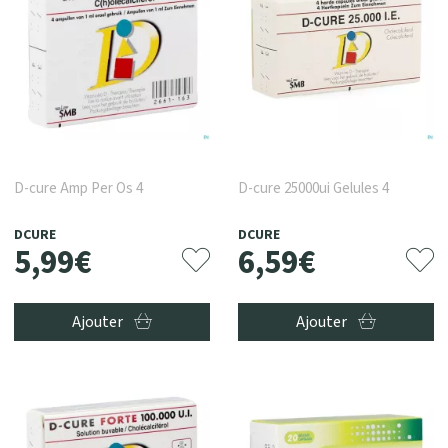
D-cure Amp Per Os 4
D-cure 25000ui Gelules 4
DCURE
DCURE
5
,
99
€
6
,
59
€
Ajouter
Ajouter