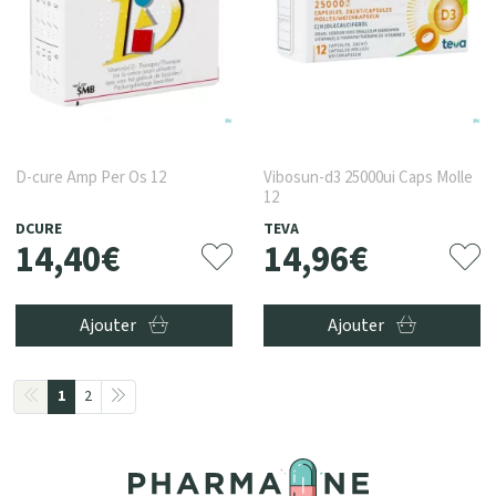
D-cure Amp Per Os 12
Vibosun-d3 25000ui Caps Molle
12
DCURE
TEVA
14
,
40
€
14
,
96
€
Ajouter
Ajouter
1
2