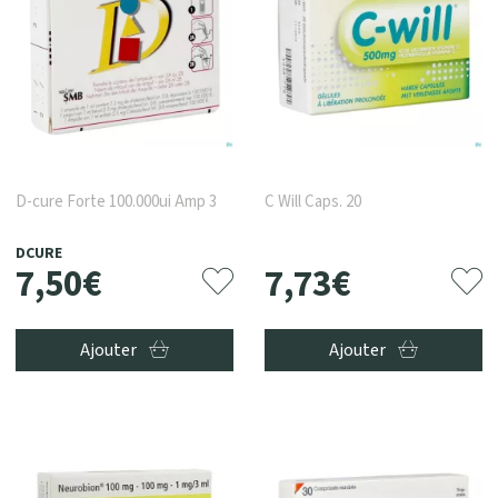
D-cure Forte 100.000ui Amp 3
C Will Caps. 20
DCURE
7
,
50
€
7
,
73
€
Ajouter
Ajouter