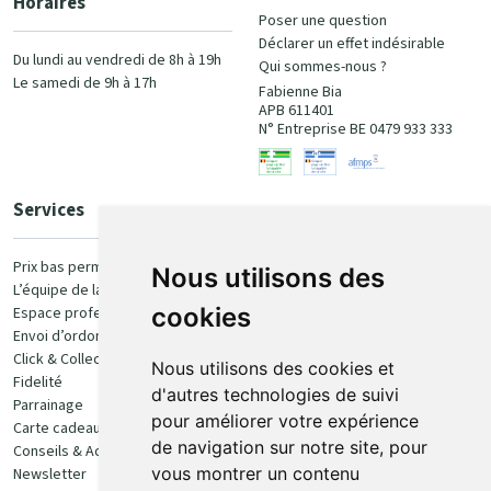
Horaires
Poser une question
Déclarer un effet indésirable
Du lundi au vendredi de 8h à 19h
Qui sommes-nous ?
Le samedi de 9h à 17h
Fabienne Bia
APB 611401
N° Entreprise BE 0479 933 333
Services
Paiement
Prix bas permanent
Nous utilisons des
L’équipe de la pharmacie
100% sécurisé
cookies
Espace professionnel
Envoi d’ordonnance
Click & Collect
Nous utilisons des cookies et
Fidelité
d'autres technologies de suivi
Parrainage
pour améliorer votre expérience
Carte cadeau
Retrait et livraison
de navigation sur notre site, pour
Conseils & Actualités
vous montrer un contenu
Newsletter