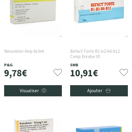
Neurobion Amp 6x3ml
Befact Forte B1-b2-b6-b12
Comp Enrobe 30
P&G
SMB
9
,
78
€
10
,
91
€
Visualiser
Ajouter