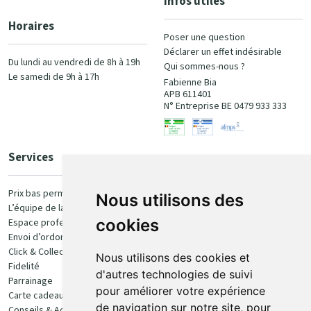
Infos utiles
Horaires
Poser une question
Déclarer un effet indésirable
Du lundi au vendredi de 8h à 19h
Qui sommes-nous ?
Le samedi de 9h à 17h
Fabienne Bia
APB 611401
N° Entreprise BE 0479 933 333
Services
Paiement
Prix bas permanent
Nous utilisons des
L’équipe de la pharmacie
100% sécurisé
cookies
Espace professionnel
Envoi d’ordonnance
Click & Collect
Nous utilisons des cookies et
Fidelité
d'autres technologies de suivi
Parrainage
pour améliorer votre expérience
Carte cadeau
Retrait et livraison
de navigation sur notre site, pour
Conseils & Actualités