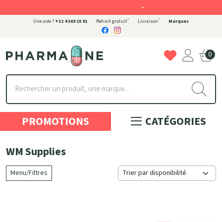
-
*
*
Une aide ?
+32 4 369 15 91
Retrait gratuit
Livraison
Marques
0
Pharmaone Votre pharmacie en ligne à votre service
PROMOTIONS
CATÉGORIES
WM Supplies
Menu/Filtres