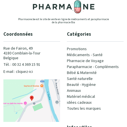
Pharmaone.be est le site de vente en ligne de médicaments et parapharmacie
de la pharmacie Bia
Coordonnées
Catégories
Rue de Fairon, 49
Promotions
4180 Comblain-la-Tour
Médicaments - Santé
Belgique
Pharmacie de Voyage
Tél. : 00 32 4 369 15 91
Parapharmacie - Compléments
E-mail :
cliquez-ici
Bébé & Maternité
Santé naturelle
Beauté - Hygiène
Animaux
Matériel médical
idées cadeaux
Toutes les marques