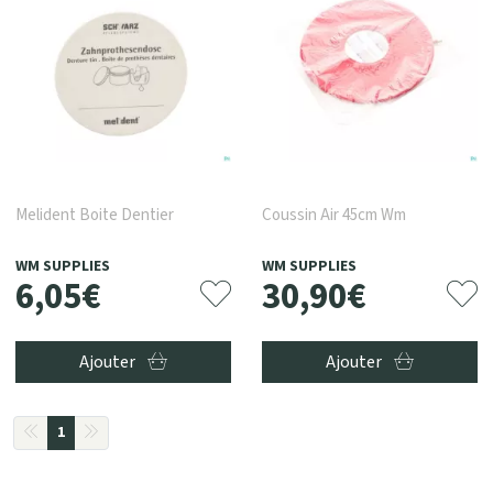
Melident Boite Dentier
Coussin Air 45cm Wm
WM SUPPLIES
WM SUPPLIES
6
,
05
€
30
,
90
€
Ajouter
Ajouter
1