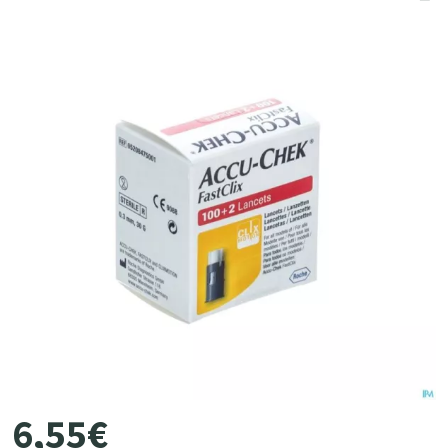
6
,
55
€