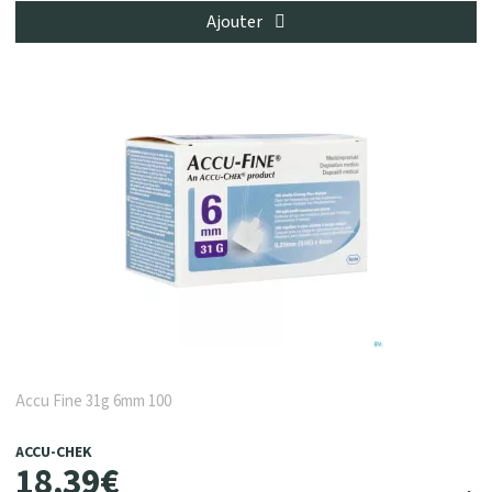
Ajouter
Accu Fine 31g 6mm 100
ACCU-CHEK
18
,
39
€