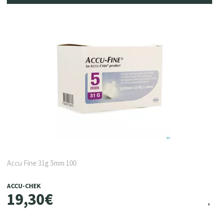
Accu Fine 31g 5mm 100
ACCU-CHEK
19
,
30
€