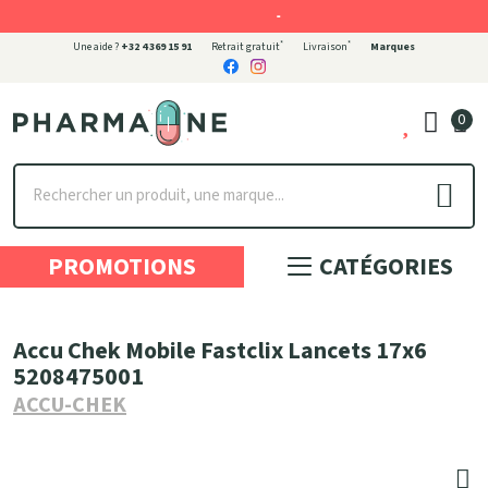
-
*
*
Une aide ?
+32 4 369 15 91
Retrait gratuit
Livraison
Marques
0
Pharmaone Votre pharmacie en ligne à votre service
PROMOTIONS
CATÉGORIES
Accu Chek Mobile Fastclix Lancets 17x6
5208475001
ACCU-CHEK