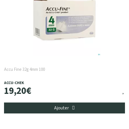
Accu Fine 32g 4mm 100
ACCU-CHEK
19
,
20
€
Ajouter