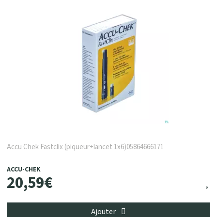
Accu Chek Fastclix (piqueur+lancet 1x6)05864666171
ACCU-CHEK
20
,
59
€
Ajouter