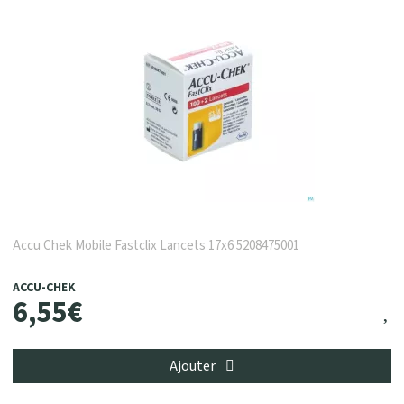
Accu Chek Mobile Fastclix Lancets 17x6 5208475001
ACCU-CHEK
6
,
55
€
Ajouter