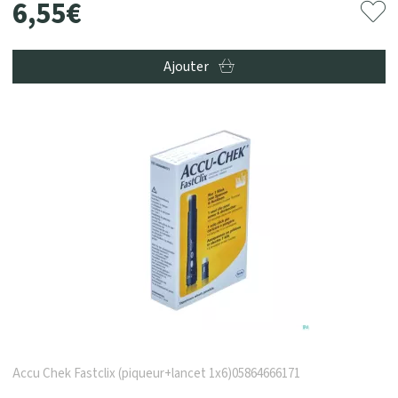
6
,
55
€
Ajouter
Accu Chek Fastclix (piqueur+lancet 1x6)05864666171