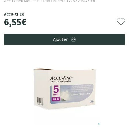
Accu Chek Mobile Fastclix Lancets 17x6 5208475001
ACCU-CHEK
6
,
55
€
Ajouter