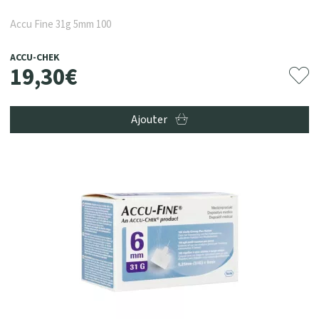
Accu Fine 31g 5mm 100
ACCU-CHEK
19
,
30
€
Ajouter