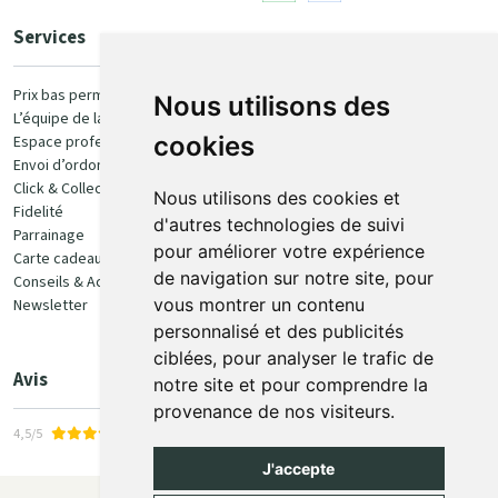
Services
Paiement
Prix bas permanent
Nous utilisons des
L’équipe de la pharmacie
100% sécurisé
cookies
Espace professionnel
Envoi d’ordonnance
Click & Collect
Nous utilisons des cookies et
Fidelité
d'autres technologies de suivi
Parrainage
pour améliorer votre expérience
Carte cadeau
Retrait et livraison
de navigation sur notre site, pour
Conseils & Actualités
vous montrer un contenu
Newsletter
Retrait en Click & Collect
personnalisé et des publicités
Livraison à domicile
ciblées, pour analyser le trafic de
Livraison en Point Relais
Avis
notre site et pour comprendre la
provenance de nos visiteurs.
4,5/5
J'accepte