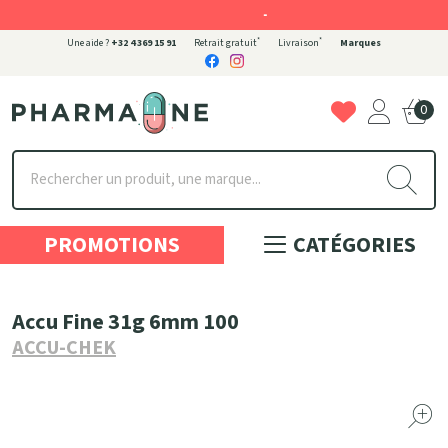
-
*
*
Une aide ?
+32 4 369 15 91
Retrait gratuit
Livraison
Marques
0
Pharmaone Votre pharmacie en ligne à votre service
PROMOTIONS
CATÉGORIES
Accu Fine 31g 6mm 100
ACCU-CHEK