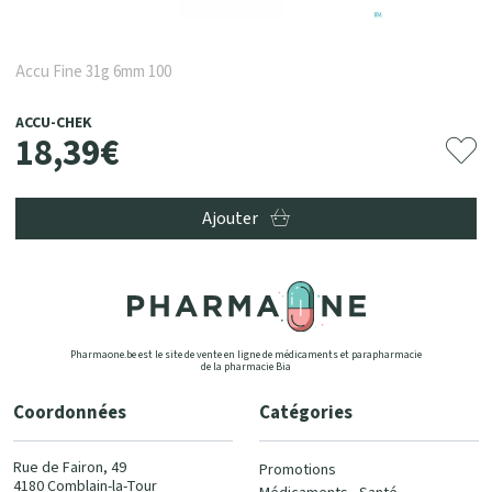
Accu Fine 31g 6mm 100
ACCU-CHEK
18
,
39
€
Ajouter
Pharmaone.be est le site de vente en ligne de médicaments et parapharmacie
de la pharmacie Bia
Coordonnées
Catégories
Rue de Fairon, 49
Promotions
4180 Comblain-la-Tour