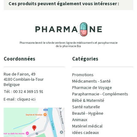
Ces produits peuvent également vous intéresser :
Pharmaone.be est le site de vente en ligne de médicaments et parapharmacie
de la pharmacie Bia
Coordonnées
Catégories
Rue de Fairon, 49
Promotions
4180 Comblain-la-Tour
Médicaments - Santé
Belgique
Pharmacie de Voyage
Tél. : 00 32 4 369 15 91
Parapharmacie - Compléments
E-mail :
cliquez-ici
Bébé & Maternité
Santé naturelle
Beauté - Hygiène
Animaux
Matériel médical
idées cadeaux