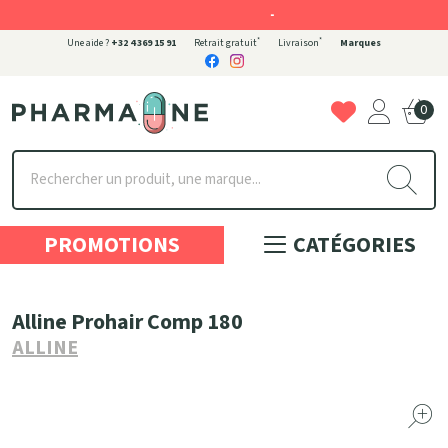
-
*
*
Une aide ?
+32 4 369 15 91
Retrait gratuit
Livraison
Marques
0
Pharmaone Votre pharmacie en ligne à votre service
PROMOTIONS
CATÉGORIES
Alline Prohair Comp 180
ALLINE