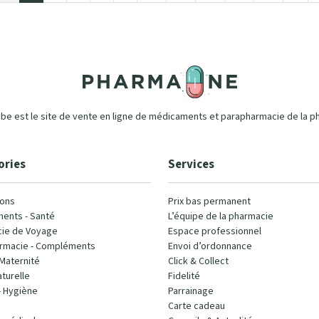
e est le site de vente en ligne de médicaments et parapharmacie de la p
ories
Services
ons
Prix bas permanent
ents - Santé
L’équipe de la pharmacie
ie de Voyage
Espace professionnel
rmacie - Compléments
Envoi d’ordonnance
Maternité
Click & Collect
turelle
Fidelité
- Hygiène
Parrainage
Carte cadeau