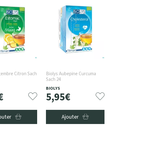
gembre Citron Sach
Biolys Aubepine Curcuma
Sach 24
BIOLYS
€
5
,
95
€
outer
Ajouter