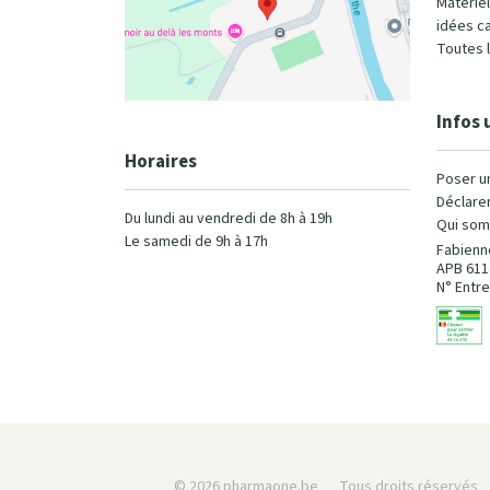
Matérie
idées c
Toutes 
Infos 
Horaires
Poser u
Déclarer
Du lundi au vendredi de 8h à 19h
Qui som
Le samedi de 9h à 17h
Fabienn
APB 611
N° Entre
© 2026 pharmaone.be
Tous droits réservés