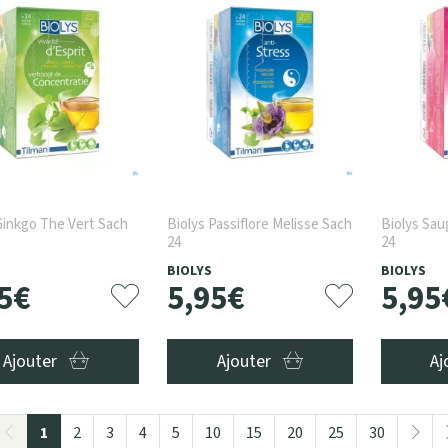
Ginkgo The Vert Sach
Biolys Passiflore Melisse Sach
Biolys Sa
24
24
BIOLYS
BIOLYS
5
€
5
,
95
€
5
,
95
Ajouter
Ajouter
Aj
1
2
3
4
5
10
15
20
25
30