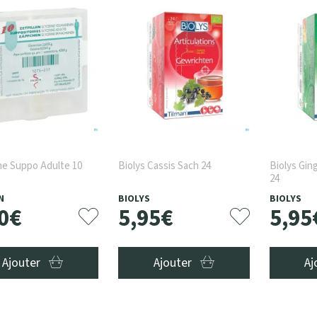
ne Suppo Adulte 10
Biolys Cassis Sach 24
Biolys Gin
24
N
BIOLYS
BIOLYS
0
€
5
,
95
€
5
,
95
Ajouter
Ajouter
Aj