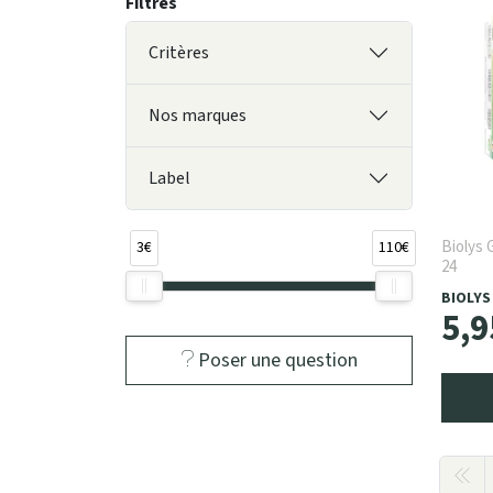
Filtres
Critères
Nos marques
Label
Biolys 
3€
110€
24
BIOLYS
5
,
9
Poser une question