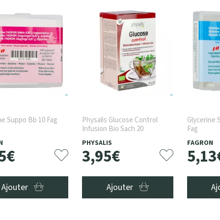
ne Suppo Bb 10 Fag
Physalis Glucose Control
Glycerine 
Infusion Bio Sach 20
Fag
N
PHYSALIS
FAGRON
5
€
3
,
95
€
5
,
13
Ajouter
Ajouter
Aj