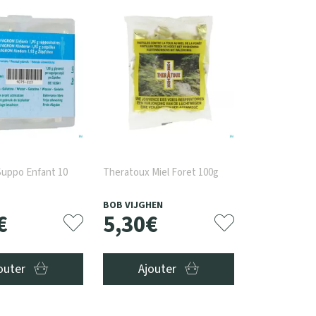
Suppo Enfant 10
Theratoux Miel Foret 100g
BOB VIJGHEN
€
5
,
30
€
outer
Ajouter