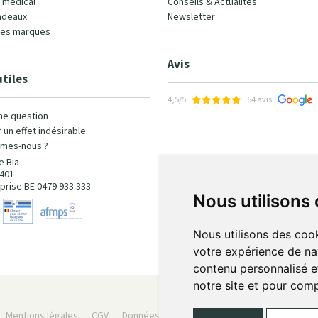
l médical
Conseils & Actualités
adeaux
Newsletter
les marques
Avis
utiles
4,5/5
64 avis
ne question
 un effet indésirable
mes-nous ?
e Bia
401
prise BE 0479 933 333
Nous utilisons
Nous utilisons des cook
votre expérience de na
contenu personnalisé et
notre site et pour com
Mentions légales
CGV
Données personnelles
Cookies
Préféren