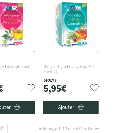
uge Lavande Sach
Biolys Thym Eucalyptus Miel
Sach 24
BIOLYS
€
5
,
95
€
outer
Ajouter
Affichage 1-12 des 471 articles