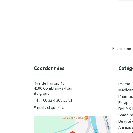
Pharmaone.b
Coordonnées
Catég
Rue de Fairon, 49
Promoti
4180 Comblain-la-Tour
Médicam
Belgique
Pharmac
Tél. : 00 32 4 369 15 91
Parapha
E-mail :
cliquez-ici
Bébé & 
Santé na
Beauté 
Animaux