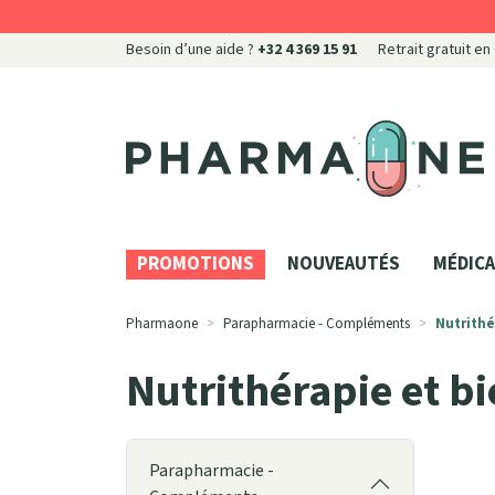
Besoin d’une aide ?
+32 4 369 15 91
Retrait gratuit en
Pharmaone Votre pharmacie en ligne à votre servi
PROMOTIONS
NOUVEAUTÉS
MÉDICA
Pharmaone
Parapharmacie - Compléments
Nutrithé
Nutrithérapie et bi
Parapharmacie -