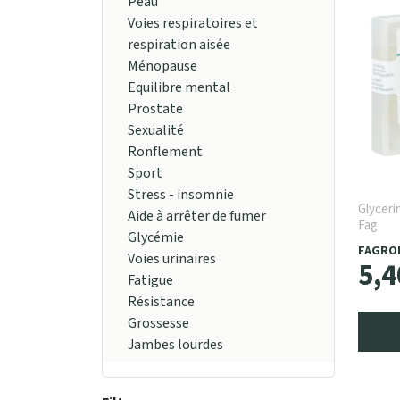
Peau
Voies respiratoires et
respiration aisée
Ménopause
Equilibre mental
Prostate
Sexualité
Ronflement
Sport
Stress - insomnie
Glyceri
Aide à arrêter de fumer
Fag
Glycémie
FAGRO
Voies urinaires
5
,
4
Fatigue
Résistance
Grossesse
Jambes lourdes