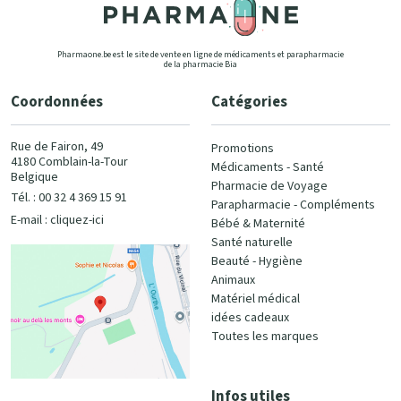
Pharmaone.be est le site de vente en ligne de médicaments et parapharmacie
de la pharmacie Bia
Coordonnées
Catégories
Rue de Fairon, 49
Promotions
4180 Comblain-la-Tour
Médicaments - Santé
Belgique
Pharmacie de Voyage
Tél. : 00 32 4 369 15 91
Parapharmacie - Compléments
E-mail :
cliquez-ici
Bébé & Maternité
Santé naturelle
Beauté - Hygiène
Animaux
Matériel médical
idées cadeaux
Toutes les marques
Infos utiles