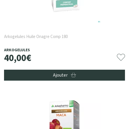
Arkogelules Huile Onagre Comp 180
ARKOGELULES
40
,
00
€
Ajouter