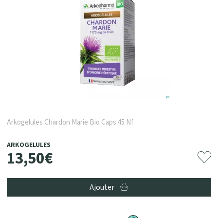
Arkogelules Chardon Marie Bio Caps 45 Nf
ARKOGELULES
13
,
50
€
Ajouter