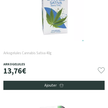
Arkogelules Cannabis Sativa 40g
ARKOGELULES
13
,
76
€
Ajouter