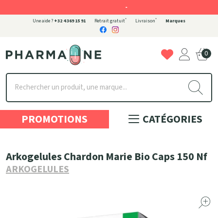
-
*
*
Une aide ?
+32 4 369 15 91
Retrait gratuit
Livraison
Marques
0
Pharmaone Votre pharmacie en ligne à votre service
PROMOTIONS
CATÉGORIES
Arkogelules Chardon Marie Bio Caps 150 Nf
ARKOGELULES