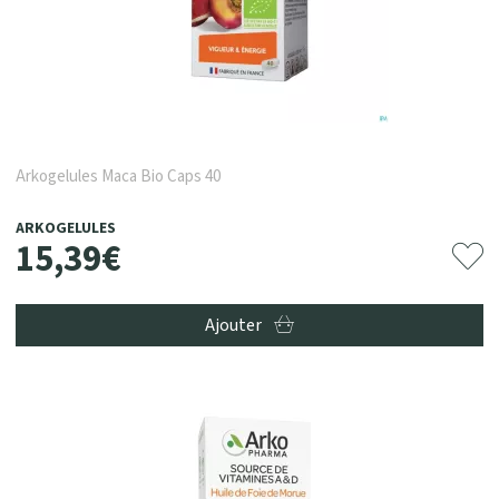
Arkogelules Maca Bio Caps 40
ARKOGELULES
15
,
39
€
Ajouter