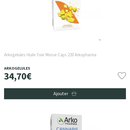
Arkogelules Huile Foie Morue Caps 220 Arkopharma
ARKOGELULES
34
,
70
€
Ajouter