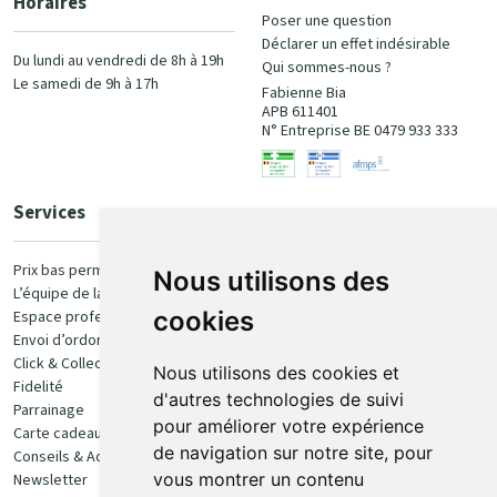
Horaires
Poser une question
Déclarer un effet indésirable
Du lundi au vendredi de 8h à 19h
Qui sommes-nous ?
Le samedi de 9h à 17h
Fabienne Bia
APB 611401
N° Entreprise BE 0479 933 333
Services
Paiement
Prix bas permanent
Nous utilisons des
L’équipe de la pharmacie
100% sécurisé
cookies
Espace professionnel
Envoi d’ordonnance
Click & Collect
Nous utilisons des cookies et
Fidelité
d'autres technologies de suivi
Parrainage
pour améliorer votre expérience
Carte cadeau
Retrait et livraison
de navigation sur notre site, pour
Conseils & Actualités
vous montrer un contenu
Newsletter