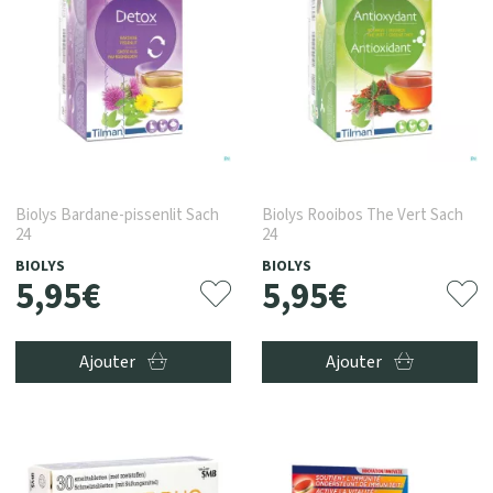
Biolys Bardane-pissenlit Sach
Biolys Rooibos The Vert Sach
24
24
BIOLYS
BIOLYS
5
,
95
€
5
,
95
€
Ajouter
Ajouter