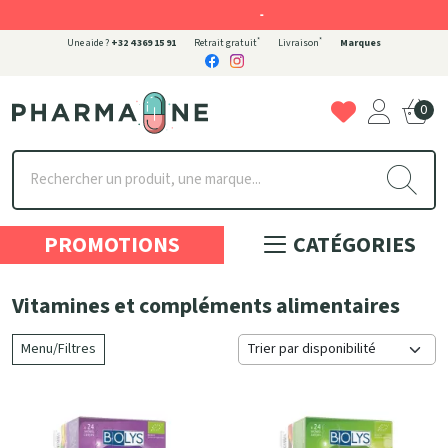
-
*
*
Une aide ?
+32 4 369 15 91
Retrait gratuit
Livraison
Marques
0
Pharmaone Votre pharmacie en ligne à votre service
PROMOTIONS
CATÉGORIES
Vitamines et compléments alimentaires
Menu/Filtres