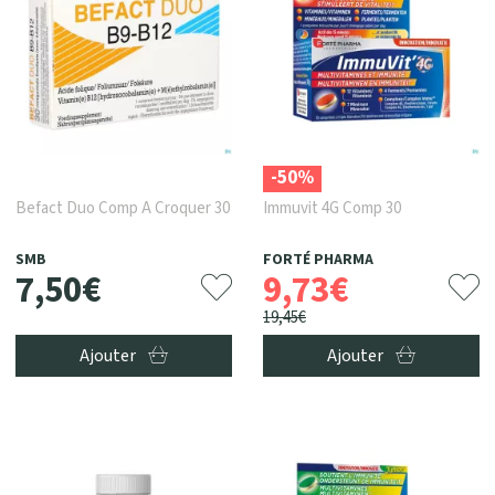
-50%
Befact Duo Comp A Croquer 30
Immuvit 4G Comp 30
SMB
FORTÉ PHARMA
7
,
50
€
9
,
73
€
19
,
45
€
Ajouter
Ajouter