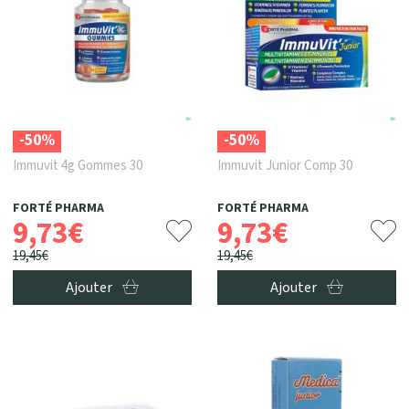
-50%
-50%
Immuvit 4g Gommes 30
Immuvit Junior Comp 30
FORTÉ PHARMA
FORTÉ PHARMA
9
,
73
€
9
,
73
€
19
,
45
€
19
,
45
€
Ajouter
Ajouter