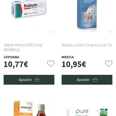
Kalium Retard 600 Comp
Medica Junior Comp A Sucer 30
40x600mg
COPHANA
MEDICA
10
,
77
€
10
,
95
€
Ajouter
Ajouter