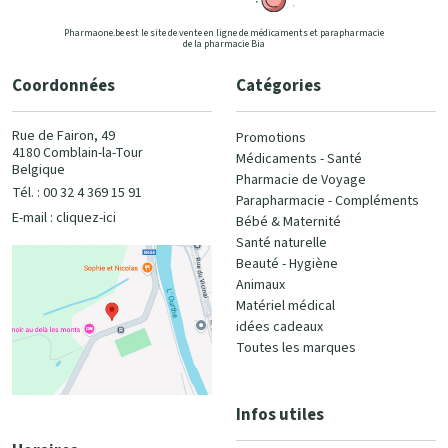
Pharmaone.be est le site de vente en ligne de médicaments et parapharmacie
de la pharmacie Bia
Coordonnées
Catégories
Rue de Fairon, 49
Promotions
4180 Comblain-la-Tour
Médicaments - Santé
Belgique
Pharmacie de Voyage
Tél. : 00 32 4 369 15 91
Parapharmacie - Compléments
E-mail :
cliquez-ici
Bébé & Maternité
Santé naturelle
Beauté - Hygiène
Animaux
Matériel médical
idées cadeaux
Toutes les marques
Infos utiles