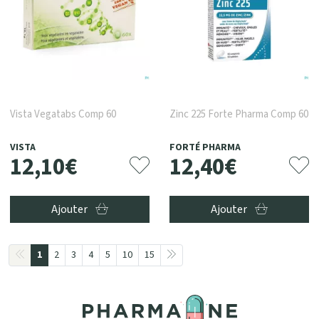
Vista Vegatabs Comp 60
Zinc 225 Forte Pharma Comp 60
VISTA
FORTÉ PHARMA
12
,
10
€
12
,
40
€
Ajouter
Ajouter
1
2
3
4
5
10
15