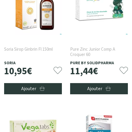
Soria Sirop Ginbrin Fl 150ml
Pure Zinc Junior Comp A
Croquer 60
SORIA
PURE BY SOLIDPHARMA
10
,
95
€
11
,
44
€
Ajouter
Ajouter