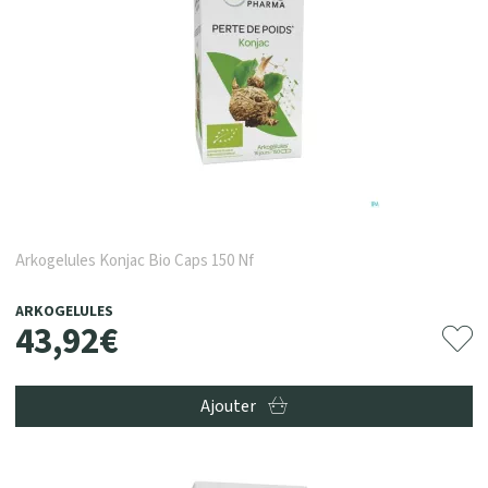
Arkogelules Konjac Bio Caps 150 Nf
ARKOGELULES
43
,
92
€
Ajouter