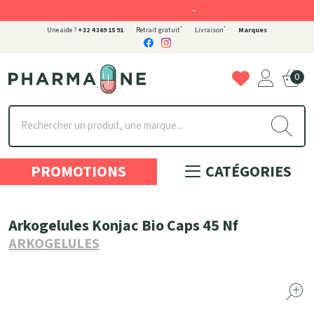
-
*
*
Une aide ?
+32 4 369 15 91
Retrait gratuit
Livraison
Marques
0
Pharmaone Votre pharmacie en ligne à votre service
PROMOTIONS
CATÉGORIES
Arkogelules Konjac Bio Caps 45 Nf
ARKOGELULES