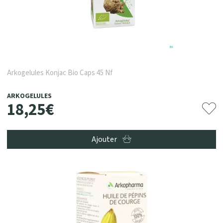
Arkogelules Konjac Bio Caps 45 Nf
ARKOGELULES
18
,
25
€
Ajouter