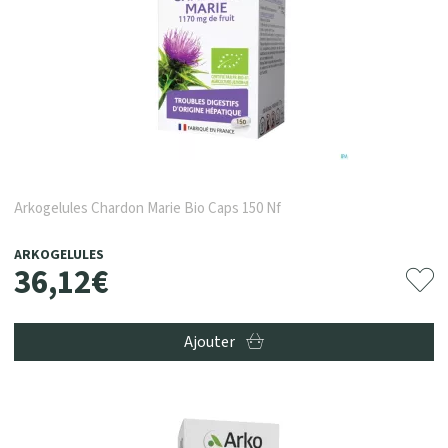
Arkogelules Chardon Marie Bio Caps 150 Nf
ARKOGELULES
36
,
12
€
Ajouter