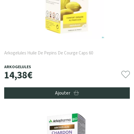
Arkogelules Huile De Pepins De Courge Caps 60
ARKOGELULES
14
,
38
€
Ajouter