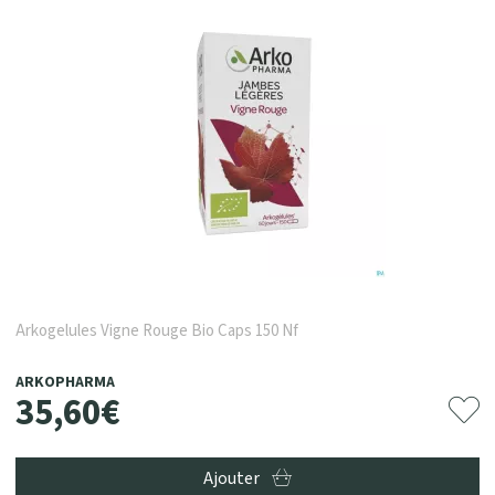
Arkogelules Vigne Rouge Bio Caps 150 Nf
ARKOPHARMA
35
,
60
€
Ajouter