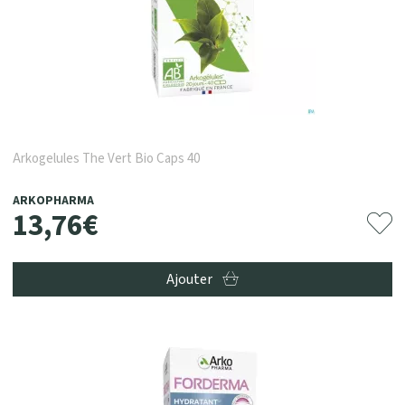
Arkogelules The Vert Bio Caps 40
ARKOPHARMA
13
,
76
€
Ajouter