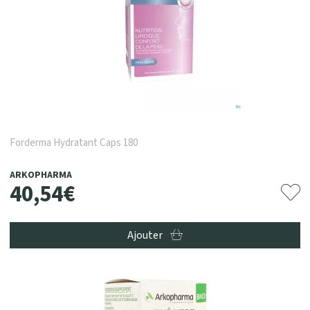
Forderma Hydratant Caps 180
ARKOPHARMA
40
,
54
€
Ajouter