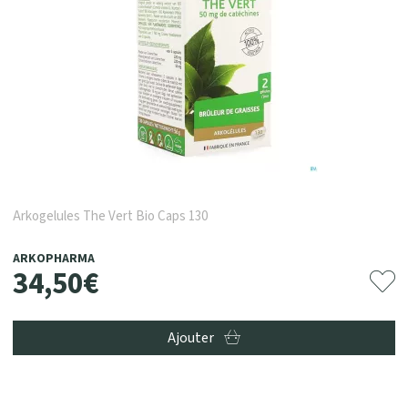
Arkogelules The Vert Bio Caps 130
ARKOPHARMA
34
,
50
€
Ajouter