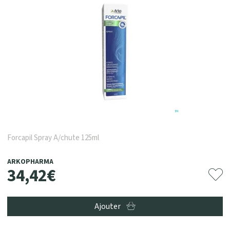
Forcapil Spray A/chute 125ml
ARKOPHARMA
34
,
42
€
Ajouter