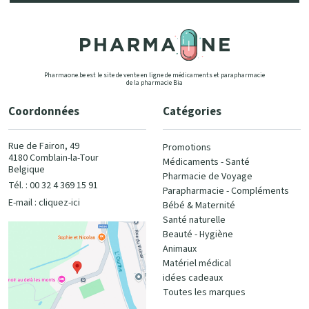
Pharmaone.be est le site de vente en ligne de médicaments et parapharmacie
de la pharmacie Bia
Coordonnées
Catégories
Rue de Fairon, 49
Promotions
4180 Comblain-la-Tour
Médicaments - Santé
Belgique
Pharmacie de Voyage
Tél. : 00 32 4 369 15 91
Parapharmacie - Compléments
E-mail :
cliquez-ici
Bébé & Maternité
Santé naturelle
Beauté - Hygiène
Animaux
Matériel médical
idées cadeaux
Toutes les marques