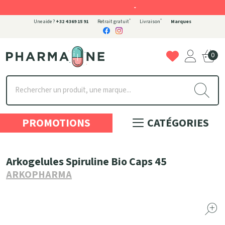
-
*
*
Une aide ?
+32 4 369 15 91
Retrait gratuit
Livraison
Marques
0
Pharmaone Votre pharmacie en ligne à votre service
PROMOTIONS
CATÉGORIES
Arkogelules Spiruline Bio Caps 45
ARKOPHARMA