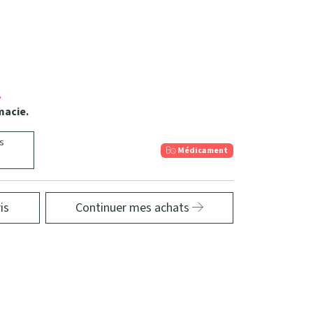
.
macie.
s
Médicament
is
Continuer mes achats