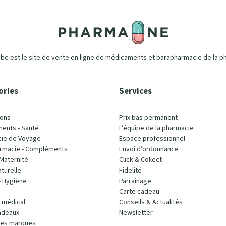
e est le site de vente en ligne de médicaments et parapharmacie de la p
ories
Services
ons
Prix bas permanent
ents - Santé
L’équipe de la pharmacie
ie de Voyage
Espace professionnel
rmacie - Compléments
Envoi d’ordonnance
Maternité
Click & Collect
turelle
Fidelité
- Hygiène
Parrainage
Carte cadeau
l médical
Conseils & Actualités
adeaux
Newsletter
les marques