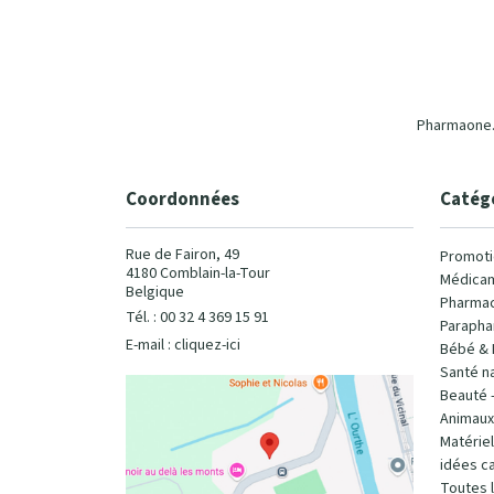
Pharmaone.b
Coordonnées
Catég
Rue de Fairon, 49
Promoti
4180 Comblain-la-Tour
Médicam
Belgique
Pharmac
Tél. : 00 32 4 369 15 91
Parapha
E-mail :
cliquez-ici
Bébé & 
Santé na
Beauté 
Animaux
Matérie
idées c
Toutes 