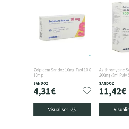
Zolpidem Sandoz 10mg Tabl 10 X
Azithromycine 
10mg
200mg/5ml Pulv 
SANDOZ
SANDOZ
4
,
31
€
11
,
42
€
Visualiser
Visuali