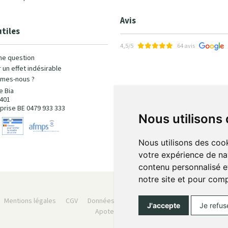
Avis
utiles
4,5/5
64 avis
ne question
 un effet indésirable
mes-nous ?
e Bia
401
prise BE 0479 933 333
Nous utilisons
Nous utilisons des cook
votre expérience de na
contenu personnalisé et
notre site et pour com
Mentions légales
CGV
Données personnelles
Cookies
Préféren
J'accepte
Je refus
Apotekisto