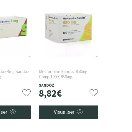
ndoz 4mg Sandoz
Metformine Sandoz 850mg
g
Comp 100 X 850mg
SANDOZ
8
,
82
€
iser
Visualiser