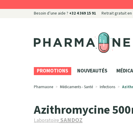
Besoin d’une aide ?
+32 4 369 15 91
Retrait gratuit en
Pharmaone Votre pharmacie en ligne à votre servi
PROMOTIONS
NOUVEAUTÉS
MÉDICA
Pharmaone
Médicaments - Santé
Infections
Azith
Azithromycine 50
SANDOZ
Laboratoire