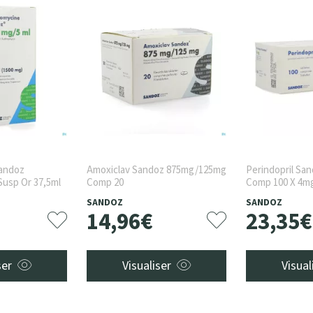
Sandoz
Amoxiclav Sandoz 875mg/125mg
Perindopril Sa
Susp Or 37,5ml
Comp 20
Comp 100 X 4m
SANDOZ
SANDOZ
14
,
96
€
23
,
35
€
ser
Visualiser
Visual