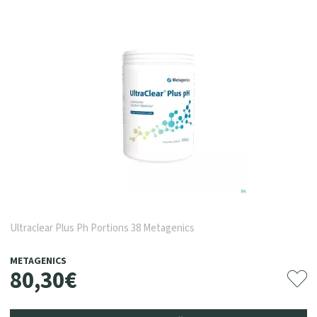
Ultraclear Plus Ph Portions 38 Metagenics
METAGENICS
80
,
30
€