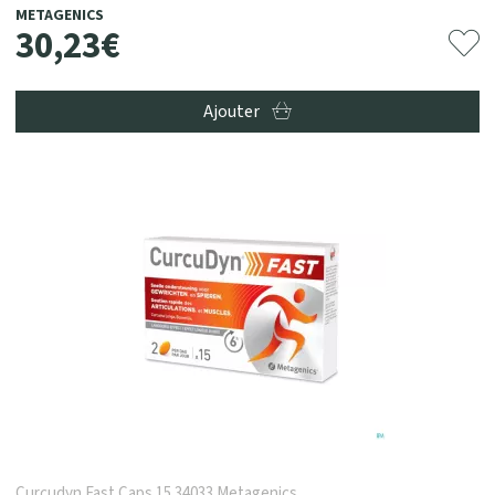
METAGENICS
30
,
23
€
Ajouter
Curcudyn Fast Caps 15 34033 Metagenics