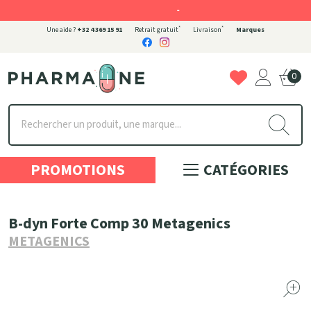
-
*
*
Une aide ?
+32 4 369 15 91
Retrait gratuit
Livraison
Marques
0
Pharmaone Votre pharmacie en ligne à votre service
PROMOTIONS
CATÉGORIES
B-dyn Forte Comp 30 Metagenics
METAGENICS