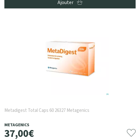
Ajouter
Metadigest Total Caps 60 26327 Metagenics
METAGENICS
37
,
00
€