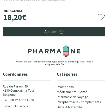
METAGENICS
18
,
20
€
Ajouter
Pharmaone.be est le site de vente en ligne de médicaments et parapharmacie
de la pharmacie Bia
Coordonnées
Catégories
Rue de Fairon, 49
Promotions
4180 Comblain-la-Tour
Médicaments - Santé
Belgique
Pharmacie de Voyage
Tél. : 00 32 4 369 15 91
Parapharmacie - Compléments
E-mail :
cliquez-ici
Bébé & Maternité