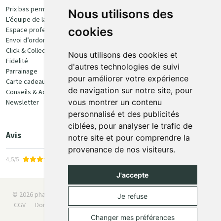
Prix bas permanent
Nous utilisons des
L’équipe de la pharmacie
100% sécurisé
cookies
Espace professionnel
Envoi d’ordonnance
Click & Collect
Nous utilisons des cookies et
Fidelité
d'autres technologies de suivi
Parrainage
pour améliorer votre expérience
Carte cadeau
Retrait et livraison
de navigation sur notre site, pour
Conseils & Actualités
vous montrer un contenu
Newsletter
Retrait en Click & Collect
personnalisé et des publicités
Livraison à domicile
ciblées, pour analyser le trafic de
Livraison en Point Relais
Avis
notre site et pour comprendre la
provenance de nos visiteurs.
4,5/5
J'accepte
© 2026 pharmaone.be
Tous droits réservés
Mentions légales
Je refuse
CGV
Données personnelles
Cookies
Préférences Cookies
Apotekisto
Changer mes préférences