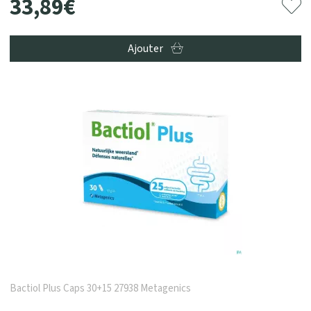
33
,
89
€
Ajouter
Bactiol Plus Caps 30+15 27938 Metagenics