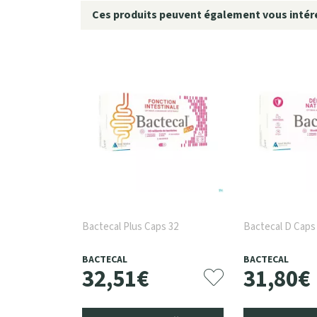
Ces produits peuvent également vous intére
Bactecal Plus Caps 32
Bactecal D Caps
BACTECAL
BACTECAL
32
,
51
€
31
,
80
€