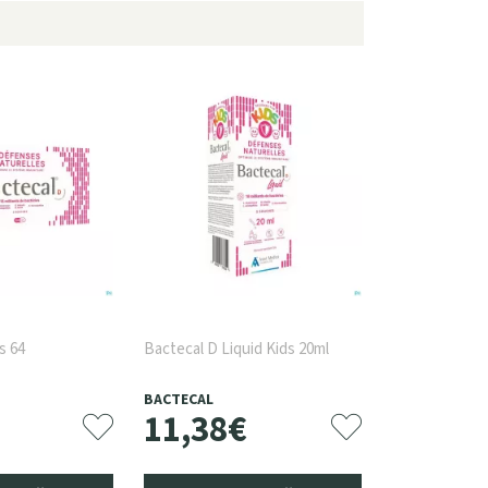
s 64
Bactecal D Liquid Kids 20ml
BACTECAL
11
,
38
€