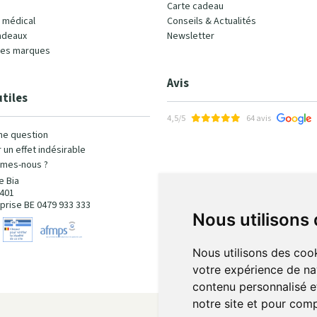
Carte cadeau
l médical
Conseils & Actualités
adeaux
Newsletter
les marques
Avis
utiles
4,5/5
64 avis
ne question
 un effet indésirable
mes-nous ?
e Bia
401
prise BE 0479 933 333
Nous utilisons
Nous utilisons des cook
votre expérience de na
contenu personnalisé et
notre site et pour com