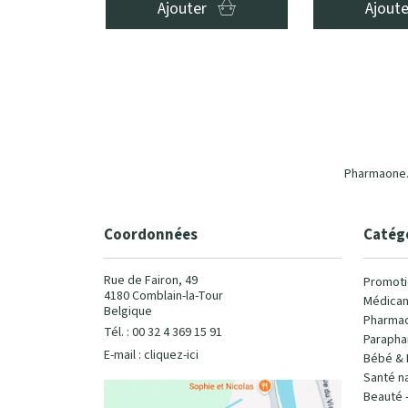
Ajouter
Ajout
Pharmaone.b
Coordonnées
Catég
Rue de Fairon, 49
Promoti
4180 Comblain-la-Tour
Médicam
Belgique
Pharmac
Tél. : 00 32 4 369 15 91
Parapha
E-mail :
cliquez-ici
Bébé & 
Santé na
Beauté 