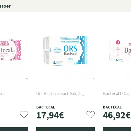
sser :
 32
Ors Bactecal Sach 8x5,25g
Bactecal D Cap
BACTECAL
BACTECAL
17
,
94
€
46
,
92
€