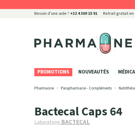
Besoin d’une aide ?
+32 4 369 15 91
Retrait gratuit en
Pharmaone Votre pharmacie en ligne à votre servi
PROMOTIONS
NOUVEAUTÉS
MÉDICA
Pharmaone
Parapharmacie - Compléments
Nutrithéra
Bactecal Caps 64
BACTECAL
Laboratoire