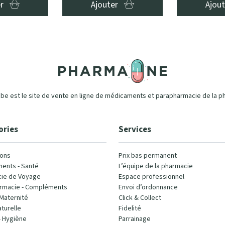
er
Ajouter
Ajou
e est le site de vente en ligne de médicaments et parapharmacie de la p
ories
Services
ons
Prix bas permanent
ents - Santé
L’équipe de la pharmacie
ie de Voyage
Espace professionnel
rmacie - Compléments
Envoi d’ordonnance
Maternité
Click & Collect
turelle
Fidelité
- Hygiène
Parrainage