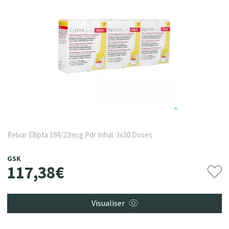
Relvar Ellipta 184/22mcg Pdr Inhal. 3x30 Doses
GSK
117
,
38
€
Visualiser