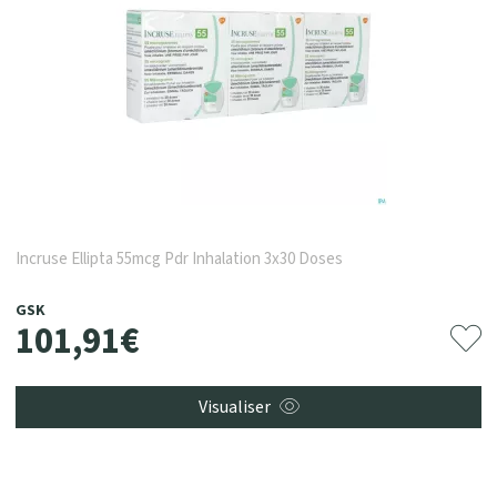
Incruse Ellipta 55mcg Pdr Inhalation 3x30 Doses
GSK
101
,
91
€
Visualiser