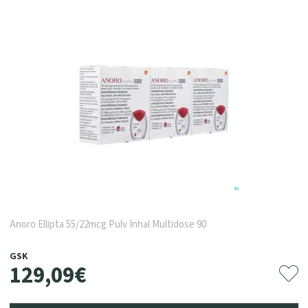
Anoro Ellipta 55/22mcg Pulv Inhal Multidose 90
GSK
129
,
09
€