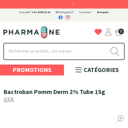
-
*
*
Une aide ?
+32 4 369 15 91
Retrait gratuit
Livraison
Marques
0
Pharmaone Votre pharmacie en ligne à votre service
PROMOTIONS
CATÉGORIES
Bactroban Pomm Derm 2% Tube 15g
GSK