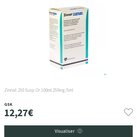
Zinnat 250 Susp Or 100ml 250mg/5ml
GSK
12
,
27
€
Visualiser