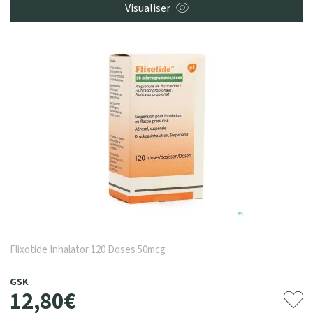
Visualiser
Flixotide Inhalator 120 Doses 50mcg
GSK
12
,
80
€