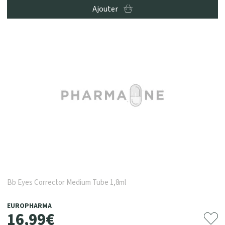
Ajouter
Bb Eyes Corrector Medium Tube 1,8ml
EUROPHARMA
16
,
99
€