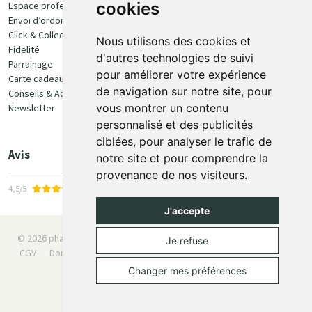
cookies
Espace professionnel
Envoi d’ordonnance
Click & Collect
Nous utilisons des cookies et
Fidelité
d'autres technologies de suivi
Parrainage
pour améliorer votre expérience
Carte cadeau
Retrait et livraison
de navigation sur notre site, pour
Conseils & Actualités
vous montrer un contenu
Newsletter
Retrait en Click & Collect
personnalisé et des publicités
Livraison à domicile
ciblées, pour analyser le trafic de
Livraison en Point Relais
Avis
notre site et pour comprendre la
provenance de nos visiteurs.
4,5/5
J'accepte
© 2026 pharmaone.be
Tous droits réservés
Mentions légales
Je refuse
CGV
Données personnelles
Cookies
Préférences Cookies
Apotekisto
Changer mes préférences
Posez une question
à votre pharmacien