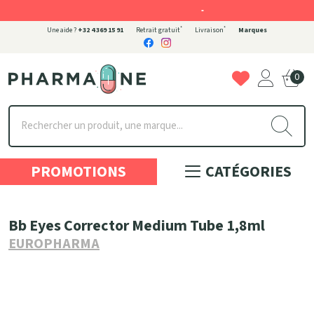
-
*
*
Une aide ?
+32 4 369 15 91
Retrait gratuit
Livraison
Marques
0
Pharmaone Votre pharmacie en ligne à votre service
PROMOTIONS
CATÉGORIES
Bb Eyes Corrector Medium Tube 1,8ml
EUROPHARMA