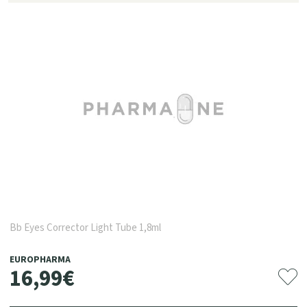
Bb Eyes Corrector Light Tube 1,8ml
EUROPHARMA
16
,
99
€