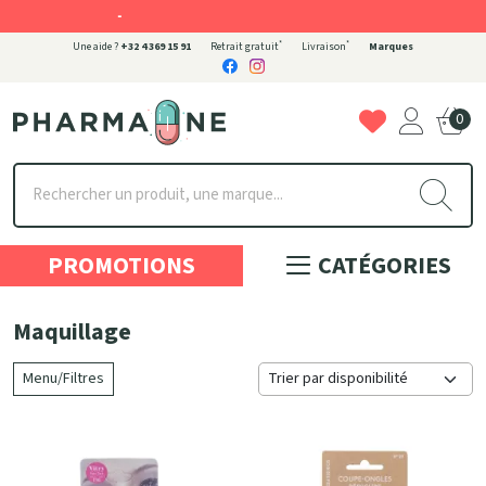
-
*
*
Une aide ?
+32 4 369 15 91
Retrait gratuit
Livraison
Marques
0
Pharmaone Votre pharmacie en ligne à votre service
PROMOTIONS
CATÉGORIES
Maquillage
Menu/Filtres