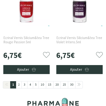
Ecrinal Vernis Silicium&tea Tree
Ecrinal Vernis Silicium&tea Tree
Rouge Passion 5ml
Violet Intens.5ml
6
,
75
€
6
,
75
€
Ajouter
Ajouter
1
2
3
4
5
10
15
20
25
30