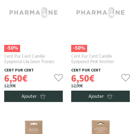
-50%
-50%
Cent Pur Cent Camille
Cent Pur Cent Camille
Eyepencil Lila Geen Tranen
Eyepencil Pink Vechter
CENT PUR CENT
CENT PUR CENT
6
,
50
€
6
,
50
€
12
,
99
€
12
,
99
€
Ajouter
Ajouter