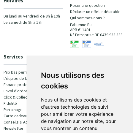
Horaires
Poser une question
Déclarer un effet indésirable
Du lundi au vendredi de 8h à 19h
Qui sommes-nous ?
Le samedi de 9h à 17h
Fabienne Bia
APB 611401
N° Entreprise BE 0479 933 333
Services
Paiement
Prix bas permanent
Nous utilisons des
L’équipe de la pharmacie
100% sécurisé
cookies
Espace professionnel
Envoi d’ordonnance
Click & Collect
Nous utilisons des cookies et
Fidelité
d'autres technologies de suivi
Parrainage
pour améliorer votre expérience
Carte cadeau
Retrait et livraison
de navigation sur notre site, pour
Conseils & Actualités
vous montrer un contenu
Newsletter