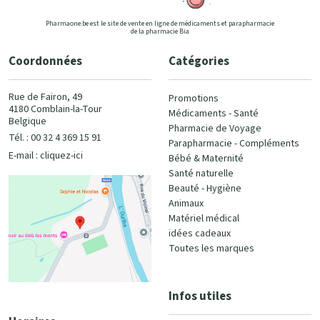
Pharmaone.be est le site de vente en ligne de médicaments et parapharmacie
de la pharmacie Bia
Coordonnées
Catégories
Rue de Fairon, 49
Promotions
4180 Comblain-la-Tour
Médicaments - Santé
Belgique
Pharmacie de Voyage
Tél. : 00 32 4 369 15 91
Parapharmacie - Compléments
E-mail :
cliquez-ici
Bébé & Maternité
Santé naturelle
Beauté - Hygiène
Animaux
Matériel médical
idées cadeaux
Toutes les marques
Infos utiles