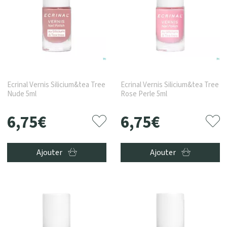
Ecrinal Vernis Silicium&tea Tree
Ecrinal Vernis Silicium&tea Tree
Nude 5ml
Rose Perle 5ml
6
,
75
€
6
,
75
€
Ajouter
Ajouter