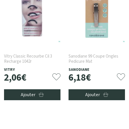
Vitry Classic Recourbe Cil 3
Sanodiane 99 Coupe Ongles
Recharge 1042r
Pedicure Mat
VITRY
SANODIANE
2
,
06
€
6
,
18
€
Ajouter
Ajouter