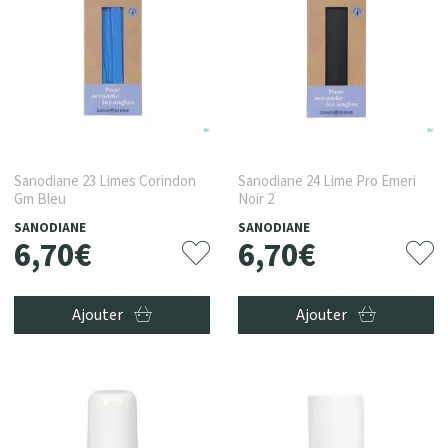
Sanodiane 23 Limes Corindon
Sanodiane 24 Lime Pro Emeri
Gm Bleu
Noir 2
SANODIANE
SANODIANE
6
,
70
€
6
,
70
€
Ajouter
Ajouter