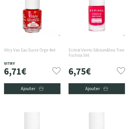
Vitry Vao Eau Sucre Orge 4ml
Ecrinal Vernis Silicium&tea Tree
Fuchsia 5ml
VITRY
6
,
71
€
6
,
75
€
Ajouter
Ajouter