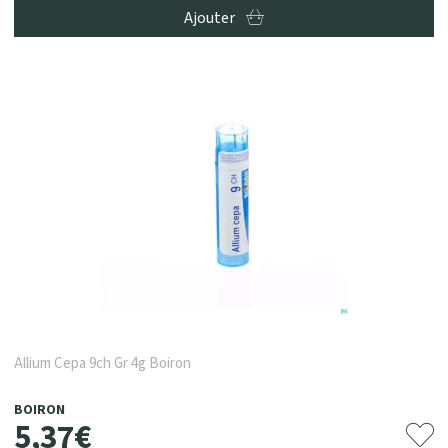
Ajouter
Allium Cepa 9ch Gr 4g Boiron
BOIRON
5
,
37
€