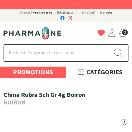
-
*
*
Une aide ?
+32 4 369 15 91
Retrait gratuit
Livraison
Marques
0
Pharmaone Votre pharmacie en ligne à votre service
PROMOTIONS
CATÉGORIES
China Rubra 5ch Gr 4g Boiron
BOIRON