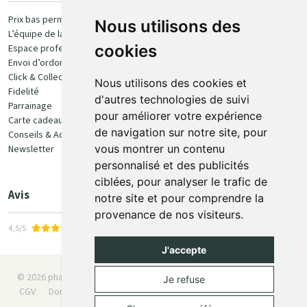
Paiement
Prix bas permanent
Nous utilisons des
L’équipe de la pharmacie
100% sécurisé
cookies
Espace professionnel
Envoi d’ordonnance
Click & Collect
Nous utilisons des cookies et
Fidelité
d'autres technologies de suivi
Parrainage
pour améliorer votre expérience
Carte cadeau
Retrait et livraison
de navigation sur notre site, pour
Conseils & Actualités
vous montrer un contenu
Newsletter
Retrait en Click & Collect
personnalisé et des publicités
Livraison à domicile
ciblées, pour analyser le trafic de
Livraison en Point Relais
Avis
notre site et pour comprendre la
provenance de nos visiteurs.
4,5/5
J'accepte
© 2026 pharmaone.be
Tous droits réservés
Mentions légales
Je refuse
CGV
Données personnelles
Cookies
Préférences Cookies
Apotekisto