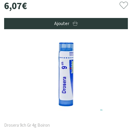
6
,
07
€
Ajouter
Drosera 9ch Gr 4g Boiron