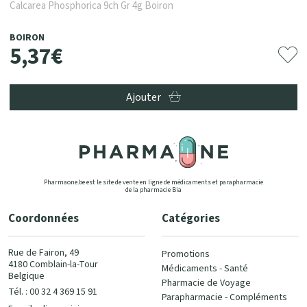
Calcarea Phosphorica 9ch Gr 4g Boiron
BOIRON
5
,
37
€
Ajouter
Pharmaone.be est le site de vente en ligne de médicaments et parapharmacie
de la pharmacie Bia
Coordonnées
Catégories
Rue de Fairon, 49
Promotions
4180 Comblain-la-Tour
Médicaments - Santé
Belgique
Pharmacie de Voyage
Tél. : 00 32 4 369 15 91
Parapharmacie - Compléments