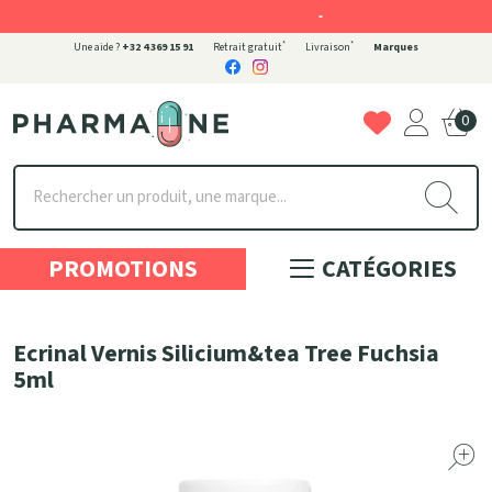
-
*
*
Une aide ?
+32 4 369 15 91
Retrait gratuit
Livraison
Marques
0
Pharmaone Votre pharmacie en ligne à votre service
PROMOTIONS
CATÉGORIES
Ecrinal Vernis Silicium&tea Tree Fuchsia
5ml